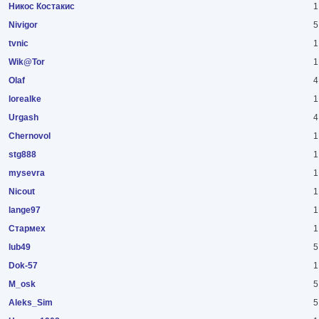
Никос Костакис
1
Nivigor
5
tvnic
1
Wik@Tor
1
Olaf
4
lorealke
1
Urgash
4
Chernovol
1
stg888
1
mysevra
1
Nicout
1
lange97
1
Стармех
1
lub49
5
Dok-57
1
M_osk
5
Aleks_Sim
5