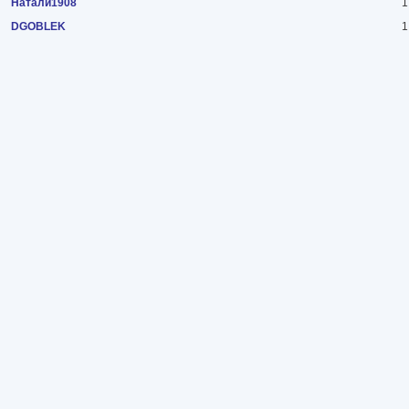
Натали1908
1
DGOBLEK
1