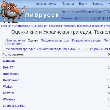
Перейти к основному содержанию
Книжная полка
Правила
Блоги
Форумы
Книги:
[Новые]
[Жанры]
[Серии]
[П
Либрусек
Авторы:
[А]
[Б]
[В]
[Г]
[Д]
[Е]
[Ж]
[З]
[И
Много книг
Вы здесь
Главная
»
Статистика
»
Оценки книги Украинская трагедия. Технологии сведения с ум
Оценки книги Украинская трагедия. Техно
Главные вкладки
Впечатления
Оценки
(активная вкладка)
Плодовитые авторы
Популярные авторы
Поп
Топ недели
Украинская 
Украинская трагедия. Технологии сведения с ума
2M, 177 с.
(
Пользователь
О
blahblah
1
Dok-57
1
RedRoses3
1
RedRoses3
1
VArkot
1
obivatel
5
Wedmak
1
0010111010101
1