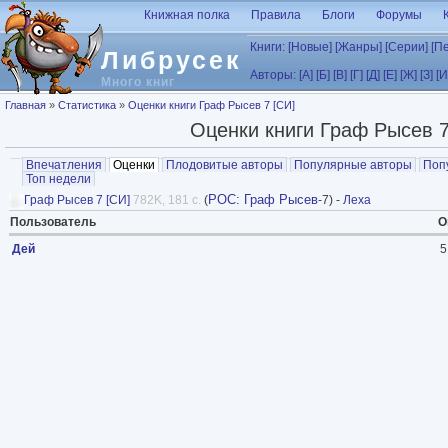
Перейти к основному содержанию
Книжная полка
Правила
Блоги
Форумы
Книги:
[Новые]
[Жанры]
[Серии]
[П
Либрусек
Авторы:
[А]
[Б]
[В]
[Г]
[Д]
[Е]
[Ж]
[З]
[И
Много книг
Вы здесь
Главная
»
Статистика
»
Оценки книги Граф Рысев 7 [СИ]
Оценки книги Граф Рысев 7
Главные вкладки
Впечатления
Оценки
(активная вкладка)
Плодовитые авторы
Популярные авторы
Поп
Топ недели
РОС: Граф Рысев
Граф Рысев 7 [СИ]
782K, 181 с.
(
-7) -
Леха
Пользователь
О
Дей
5