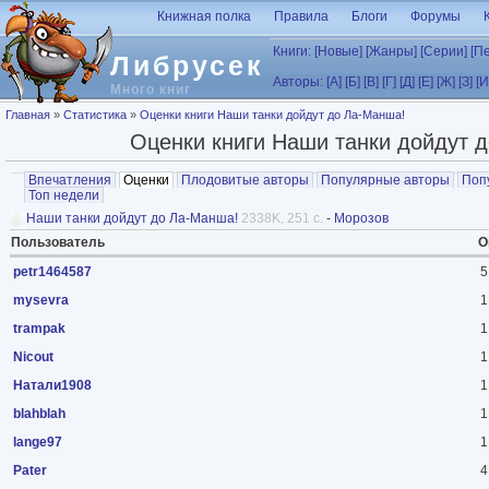
Перейти к основному содержанию
Книжная полка
Правила
Блоги
Форумы
Книги:
[Новые]
[Жанры]
[Серии]
[П
Либрусек
Авторы:
[А]
[Б]
[В]
[Г]
[Д]
[Е]
[Ж]
[З]
[И
Много книг
Вы здесь
Главная
»
Статистика
»
Оценки книги Наши танки дойдут до Ла-Манша!
Оценки книги Наши танки дойдут 
Главные вкладки
Впечатления
Оценки
(активная вкладка)
Плодовитые авторы
Популярные авторы
Поп
Топ недели
Наши танки дойдут до Ла-Манша!
2338K, 251 с.
-
Морозов
Пользователь
О
petr1464587
5
mysevra
1
trampak
1
Nicout
1
Натали1908
1
blahblah
1
lange97
1
Pater
4