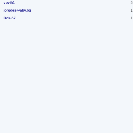
vovih1
5
jorgdes@abv.bg
1
Dok-57
1