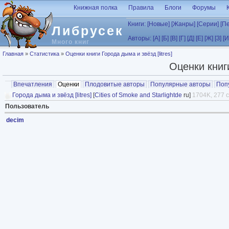
Перейти к основному содержанию
Книжная полка
Правила
Блоги
Форумы
Книги:
[Новые]
[Жанры]
[Серии]
[П
Либрусек
Авторы:
[А]
[Б]
[В]
[Г]
[Д]
[Е]
[Ж]
[З]
[И
Много книг
Вы здесь
Главная
»
Статистика
»
Оценки книги Города дыма и звёзд [litres]
Оценки книги
Главные вкладки
Впечатления
Оценки
(активная вкладка)
Плодовитые авторы
Популярные авторы
Поп
Города дыма и звёзд [litres]
[
Cities of Smoke and Starlightde
ru]
1704K, 277 с
Пользователь
decim