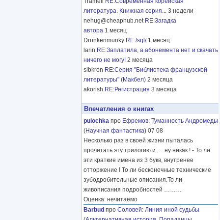
Tramell
RE:Современная корейская
литература. Книжная серия...
3 недели
nehug@cheaphub.net
RE:Загадка
автора
1 месяц
Drunkenmunky
RE:/sql/
1 месяц
larin
RE:Заплатила, а абонемента нет и скачать
ничего не могу!
2 месяца
sibkron
RE:Серия "Библиотека французской
литературы" (Макбел)
2 месяца
akorish
RE:Регистрация
3 месяца
Впечатления о книгах
pulochka
про
Ефремов
:
Туманность Андромеды
(
Научная фантастика
) 07 08
Несколько раз в своей жизни пыталась
прочитать эту трилогию и......ну никак.! - То ли
эти краткие имена из 3 букв, внутренее
отторжение ! То ли бесконечные технические
зубодробительные описания.То ли
живописания подробностей
………
Оценка: нечитаемо
Barbud
про
Соловей
:
Линия иной судьбы
(
Альтернативная история
,
Попаданцы
,