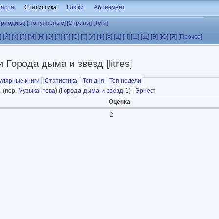
Карта
Статистика
Глюки
Абонемент
ериодика]
[Популярные]
[Страны]
[Теги]
]
[Й]
[К]
[Л]
[М]
[Н]
[О]
[П]
[Р]
[С]
[Т]
[У]
[Ф]
[Х]
[Ц]
[Ч]
[Ш]
[Щ]
[Э]
[Ю]
[Я]
[Прочее]
 Города дыма и звёзд [litres]
улярные книги
Статистика
Топ дня
Топ недели
Города дыма и звёзд
.
(пер.
Музыкантова
) (
-1) -
Эрнест
Оценка
2