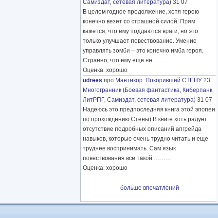
Самиздат, сетевая литература
) 31 07
В целом годное продолжение, хотя герою
конечно везет со страшной силой. Прям
кажется, что ему поддаются враги, но это
только улучшает повествование. Умение
управлять зомби – это конечно имба героя.
Странно, что ему еще не
………
Оценка: хорошо
udrees
про
Мантикор
:
Покоривший СТЕНУ 23:
Многогранник
(
Боевая фантастика
,
Киберпанк
,
ЛитРПГ
,
Самиздат, сетевая литература
) 31 07
Надеюсь это предпоследняя книга этой эпопеи
по прохождению Стены) В книге хоть радует
отсутствие подробных описаний апгрейда
навыков, которые очень трудно читать и еще
труднее воспринимать. Сам язык
повествования все такой
………
Оценка: хорошо
больше впечатлений