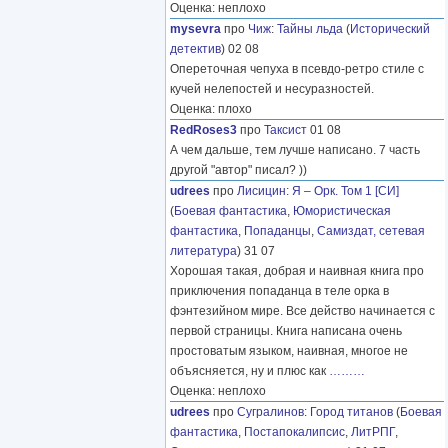
Оценка: неплохо
mysevra
про
Чиж
:
Тайны льда
(
Исторический
детектив
) 02 08
Опереточная чепуха в псевдо-ретро стиле с
кучей нелепостей и несуразностей.
Оценка: плохо
RedRoses3
про
Таксист
01 08
А чем дальше, тем лучше написано. 7 часть
другой "автор" писал? ))
udrees
про
Лисицин
:
Я – Орк. Том 1 [СИ]
(
Боевая фантастика
,
Юмористическая
фантастика
,
Попаданцы
,
Самиздат, сетевая
литература
) 31 07
Хорошая такая, добрая и наивная книга про
приключения попаданца в теле орка в
фэнтезийном мире. Все действо начинается с
первой страницы. Книга написана очень
простоватым языком, наивная, многое не
объясняется, ну и плюс как
………
Оценка: неплохо
udrees
про
Сугралинов
:
Город титанов
(
Боевая
фантастика
,
Постапокалипсис
,
ЛитРПГ
,