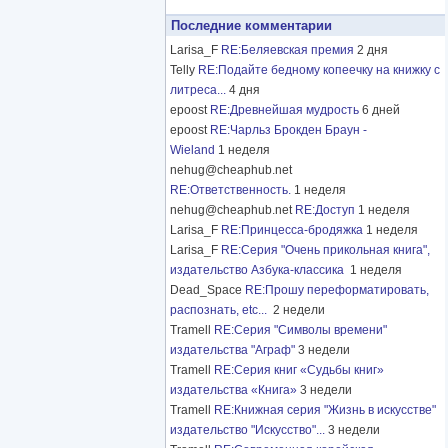
Последние комментарии
Larisa_F
RE:Беляевская премия
2 дня
Telly
RE:Подайте бедному копеечку на книжку с
литреса...
4 дня
epoost
RE:Древнейшая мудрость
6 дней
epoost
RE:Чарльз Брокден Браун -
Wieland
1 неделя
nehug@cheaphub.net
RE:Ответственность.
1 неделя
nehug@cheaphub.net
RE:Доступ
1 неделя
Larisa_F
RE:Принцесса-бродяжка
1 неделя
Larisa_F
RE:Серия "Очень прикольная книга",
издательство Азбука-классика
1 неделя
Dead_Space
RE:Прошу переформатировать,
распознать, etc...
2 недели
Tramell
RE:Серия "Символы времени"
издательства "Аграф"
3 недели
Tramell
RE:Серия книг «Судьбы книг»
издательства «Книга»
3 недели
Tramell
RE:Книжная серия "Жизнь в искусстве"
издательство "Искусство"...
3 недели