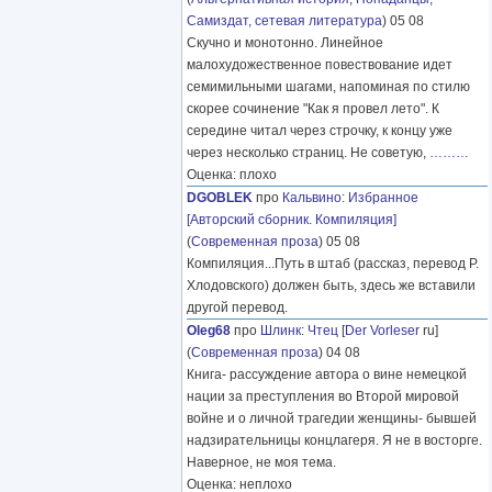
Самиздат, сетевая литература
) 05 08
Скучно и монотонно. Линейное
малохудожественное повествование идет
семимильными шагами, напоминая по стилю
скорее сочинение "Как я провел лето". К
середине читал через строчку, к концу уже
через несколько страниц. Не советую,
………
Оценка: плохо
DGOBLEK
про
Кальвино
:
Избранное
[Авторский сборник. Компиляция]
(
Современная проза
) 05 08
Компиляция...Путь в штаб (рассказ, перевод Р.
Хлодовского) должен быть, здесь же вставили
другой перевод.
Oleg68
про
Шлинк
:
Чтец
[
Der Vorleser
ru]
(
Современная проза
) 04 08
Книга- рассуждение автора о вине немецкой
нации за преступления во Второй мировой
войне и о личной трагедии женщины- бывшей
надзирательницы концлагеря. Я не в восторге.
Наверное, не моя тема.
Оценка: неплохо