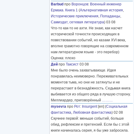
Barbud
про
Воронцов
:
Военный инженер
Ермака. Книга 1
(
Альтернативная история
,
Исторические приключения
,
Попаданцы
,
Самиздат, сетевая литература
) 03 08
Что-то как-то не ахти. Не знаю, как насчет
исторической точности происходящих в
повествовании событий, но казаки XVI века,
вполне грамотно говорящие на современном
нам литературном языке - это перебор)
Оценка: плохо
Дей
про
Таксист
03 08
Мне было очень захватывающе. Идея
понравилась неимоверно. Переживательных
моментов тьма, но они не затянуты и не
перерастают в безнадёжность. Седьмая книга
выбивается из общего ряда в лучшую сторону.
Миллиардер, приговорённый
………
mysevra
про
Рот
:
Insurgent
[en] (
Социальная
фантастика
,
Любовная фантастика
) 02 08
Скучнее первой: меньше событий, больше
обид, рефлексии и претензий. Если бы с этой
книги начиналась серия, я бы уже забросила.