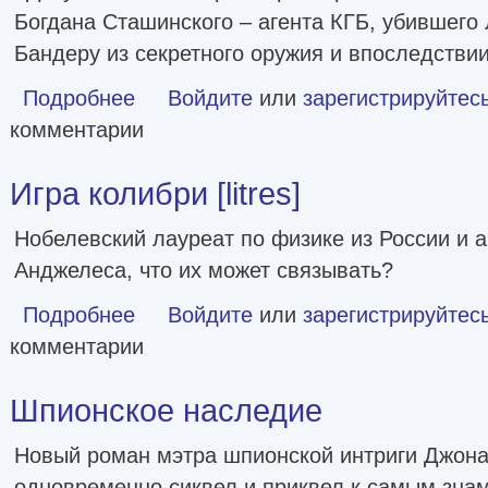
Богдана Сташинского – агента КГБ, убившего
Бандеру из секретного оружия и впоследстви
Подробнее
о Человек, стрелявший ядом [История одного шпиона в
Войдите
или
зарегистрируйтес
комментарии
Игра колибри [litres]
Нобелевский лауреат по физике из России и а
Анджелеса, что их может связывать?
Подробнее
о Игра колибри [litres]
Войдите
или
зарегистрируйтес
комментарии
Шпионское наследие
Новый роман мэтра шпионской интриги Джона
одновременно сиквел и приквел к самым знам