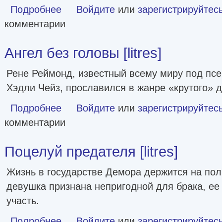
Подробнее
о Выгодная сделка [litres]
Войдите
или
зарегистрируйтес
комментарии
Ангел без головы [litres]
Рене Реймонд, известный всему миру под п
Хэдли Чейз, прославился в жанре «крутого» д
Подробнее
о Ангел без головы [litres]
Войдите
или
зарегистрируйтес
комментарии
Поцелуй предателя [litres]
Жизнь в государстве Демора держится на пол
девушка признана непригодной для брака, ее
участь.
Подробнее
о Поцелуй предателя [litres]
Войдите
или
зарегистрируйтес