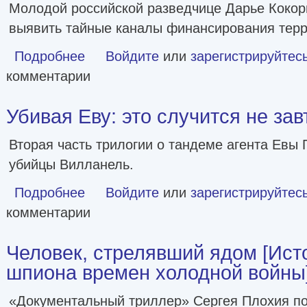
Молодой российской разведчице Дарье Кокор
выявить тайные каналы финансирования терр
Подробнее
о Зашифрованное сердце [litres]
Войдите
или
зарегистрируйтес
комментарии
Убивая Еву: это случится не завтр
Вторая часть трилогии о тандеме агента Евы
убийцы Вилланель.
Подробнее
о Убивая Еву: это случится не завтра [litres]
Войдите
или
зарегистрируйтес
комментарии
Человек, стрелявший ядом [Ист
шпиона времен холодной войны
«Документальный триллер» Сергея Плохия п