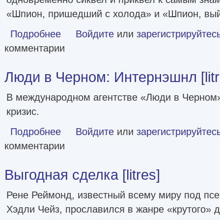
«Шпион, пришедший с холода» и «Шпион, вый
Подробнее
о Шпионское наследие
Войдите
или
зарегистрируйтес
комментарии
Люди в Черном: Интернэшнл [litr
В международном агентстве «Люди в Черном
кризис.
Подробнее
о Люди в Черном: Интернэшнл [litres]
Войдите
или
зарегистрируйтес
комментарии
Выгодная сделка [litres]
Рене Реймонд, известный всему миру под п
Хэдли Чейз, прославился в жанре «крутого» д