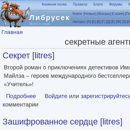
Перейти к основному содержанию
Книжная полка
Правила
Блоги
Форумы
Книги:
[Новые]
[Жанры]
[Серии]
[П
Либрусек
Авторы:
[А]
[Б]
[В]
[Г]
[Д]
[Е]
[Ж]
[З]
[И
Много книг
Вы здесь
Главная
секретные аген
Секрет [litres]
Второй роман о приключениях детективов Им
Майлза – героев международного бестселле
«Учитель»!
Подробнее
о Секрет [litres]
Войдите
или
зарегистрируйтес
комментарии
Зашифрованное сердце [litres]