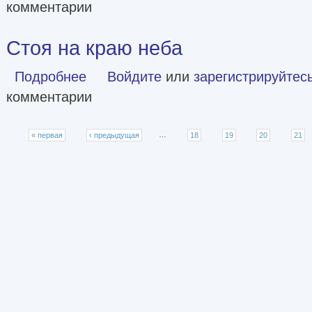
комментарии
Стоя на краю неба
Подробнее
о Стоя на краю неба
Войдите
или
зарегистрируйтес
комментарии
Страницы
« первая
‹ предыдущая
…
18
19
20
21