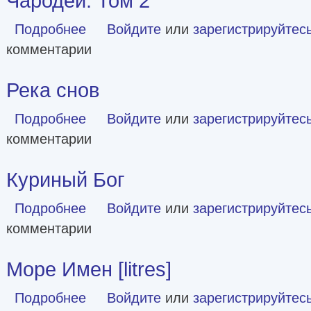
Чародей. Том 2
Подробнее
о Чародей. Том 2
Войдите
или
зарегистрируйтес
комментарии
Река снов
Подробнее
о Река снов
Войдите
или
зарегистрируйтес
комментарии
Куриный Бог
Подробнее
о Куриный Бог
Войдите
или
зарегистрируйтес
комментарии
Море Имен [litres]
Подробнее
о Море Имен [litres]
Войдите
или
зарегистрируйтес