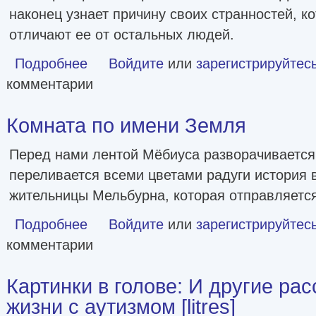
наконец узнает причину своих странностей, к
отличают ее от остальных людей.
Подробнее
о Прекрасная, как река [litres]
Войдите
или
зарегистрируйтес
комментарии
Комната по имени Земля
Перед нами лентой Мёбиуса разворачивается,
переливается всеми цветами радуги история в
жительницы Мельбурна, которая отправляетс
Подробнее
о Комната по имени Земля
Войдите
или
зарегистрируйтес
комментарии
Картинки в голове: И другие ра
жизни с аутизмом [litres]