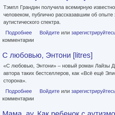
Тэмпл Грандин получила всемирную известно
человеком, публично рассказавшим об опыте 
аутистического спектра.
Подробнее
о Картинки в голове: И другие рассказы о моей жизни с ау
Войдите
или
зарегистрируйтес
комментарии
С любовью, Энтони [litres]
«С любовью, Энтони» – новый роман Лайзы Д
автора таких бестселлеров, как «Всё ещё Эл
сторона».
Подробнее
о С любовью, Энтони [litres]
Войдите
или
зарегистрируйтес
комментарии
Мама, ау. Как ребенок с аутизм