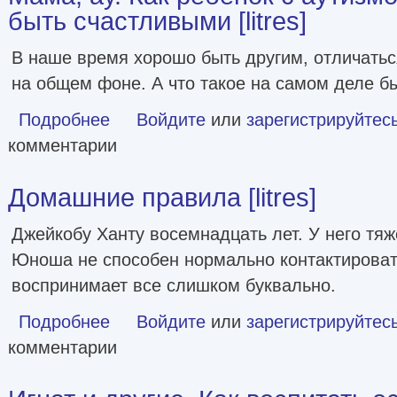
быть счастливыми [litres]
В наше время хорошо быть другим, отличатьс
на общем фоне. А что такое на самом деле б
Подробнее
о Мама, ау. Как ребенок с аутизмом научил нас быть счас
Войдите
или
зарегистрируйтес
комментарии
Домашние правила [litres]
Джейкобу Ханту восемнадцать лет. У него тя
Юноша не способен нормально контактирова
воспринимает все слишком буквально.
Подробнее
о Домашние правила [litres]
Войдите
или
зарегистрируйтес
комментарии