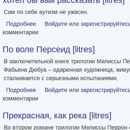
Сам по себе аутизм не ужасен.
Подробнее
о 10 вещей, о которых каждый ребенок с аутизмом хотел б
Войдите
или
зарегистрируйтес
комментарии
По воле Персеид [litres]
В заключительной книге трилогии Мелиссы Пе
Фабьена Дюбуа – одаренная художница, живу
сталкивается с серьезными испытаниями.
Подробнее
о По воле Персеид [litres]
Войдите
или
зарегистрируйтес
комментарии
Прекрасная, как река [litres]
Во втором романе трилогии Мелиссы Перрон 