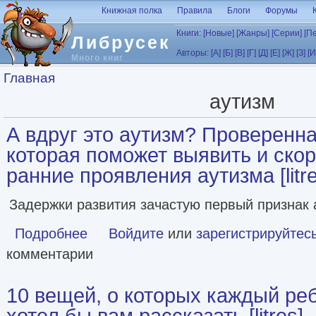
Перейти к основному содержанию
Книжная полка
Правила
Блоги
Форумы
Книги:
[Новые]
[Жанры]
[Серии]
[П
Либрусек
Авторы:
[А]
[Б]
[В]
[Г]
[Д]
[Е]
[Ж]
[З]
[И
Много книг
Вы здесь
Главная
аутизм
А вдруг это аутизм? Проверенна
которая поможет выявить и ско
ранние проявления аутизма [litre
Задержки развития зачастую первый признак
Подробнее
о А вдруг это аутизм? Проверенная методика, которая п
Войдите
или
зарегистрируйтес
комментарии
10 вещей, о которых каждый ре
хотел бы вам рассказать [litres]