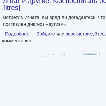
Игнат и другие. Как воспитать о
[litres]
Встретив Игната, вы вряд ли догадаетесь, что
поставлен диагноз «аутизм».
Подробнее
о Игнат и другие. Как воспитать особого ребенка [litres]
Войдите
или
зарегистрируйтес
комментарии
Страницы
1
2
3
4
следующая ›