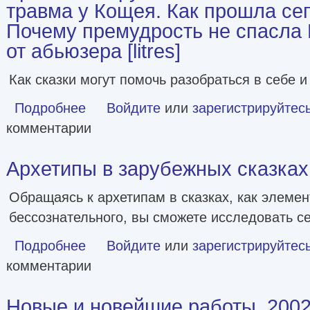
травма у Кощея. Как прошла се
Почему премудрость не спасла
от абьюзера [litres]
Как сказки могут помочь разобраться в себе 
Подробнее
о Архетипы в русских сказках. Какая детская травма
Войдите
или
зарегистрируйтес
комментарии
Архетипы в зарубежных сказках [
Обращаясь к архетипам в сказках, как элеме
бессознательного, вы сможете исследовать се
Подробнее
о Архетипы в зарубежных сказках [litres]
Войдите
или
зарегистрируйтес
комментарии
Новые и новейшие работы, 200