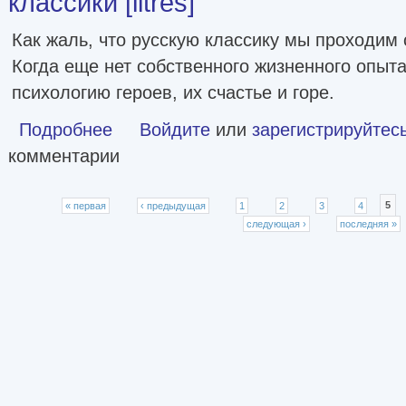
классики [litres]
Как жаль, что русскую классику мы проходим
Когда еще нет собственного жизненного опыта
психологию героев, их счастье и горе.
Подробнее
о Литературный навигатор. Персонажи русской классики [
Войдите
или
зарегистрируйтес
комментарии
Страницы
« первая
‹ предыдущая
1
2
3
4
5
следующая ›
последняя »