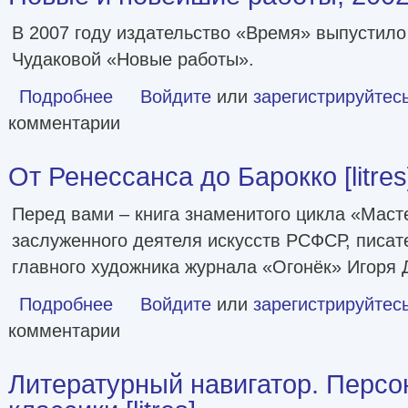
В 2007 году издательство «Время» выпустило
Чудаковой «Новые работы».
Подробнее
о Новые и новейшие работы, 2002–2011
Войдите
или
зарегистрируйтес
комментарии
От Ренессанса до Барокко [litres
Перед вами – книга знаменитого цикла «Мас
заслуженного деятеля искусств РСФСР, писат
главного художника журнала «Огонёк» Игоря 
Подробнее
о От Ренессанса до Барокко [litres]
Войдите
или
зарегистрируйтес
комментарии
Литературный навигатор. Персо