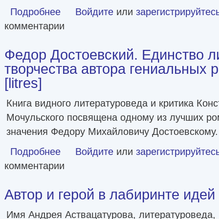
Подробнее
о 100 лекций о русской литературе ХХ века [litres]
Войдите
или
зарегистрируйтес
комментарии
Федор Достоевский. Единство л
творчества автора гениальных 
[litres]
Книга видного литературоведа и критика Кон
Мочульского посвящена одному из лучших ро
значения Федору Михайловичу Достоевскому.
Подробнее
о Федор Достоевский. Единство личной жизни и творчест
Войдите
или
зарегистрируйтес
комментарии
Автор и герой в лабиринте идей [l
Имя Андрея Аствацатурова, литературоведа,