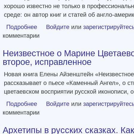
хорошо известно не только в профессиональ
среде: он автор книг и статей об англо-амери
Подробнее
о Автор и герой в лабиринте идей [litres]
Войдите
или
зарегистрируйтес
комментарии
Неизвестное о Марине Цветаево
второе, исправленное
Новая книга Елены Айзенштейн «Неизвестное
рассказывает о пьесе «Каменный Ангел», о сти
цветаевском восприятии русской иконописи, о
Подробнее
о Неизвестное о Марине Цветаевой. Издание второе, 
Войдите
или
зарегистрируйтес
комментарии
Архетипы в русских сказках. Ка