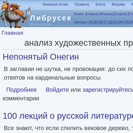
Перейти к основному содержанию
Книжная полка
Правила
Блоги
Форумы
Книги:
[Новые]
[Жанры]
[Серии]
[П
Либрусек
Авторы:
[А]
[Б]
[В]
[Г]
[Д]
[Е]
[Ж]
[З]
[И
Много книг
Вы здесь
Главная
анализ художественных п
Непонятый Онегин
В заглавии не шутка, не провокация: до сих 
ответов на кардинальные вопросы.
Подробнее
о Непонятый Онегин
Войдите
или
зарегистрируйтес
комментарии
100 лекций о русской литературе 
Все знают, что если спилить вековое дерево, 