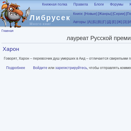
Перейти к основному содержанию
Книжная полка
Правила
Блоги
Форумы
Книги:
[Новые]
[Жанры]
[Серии]
[П
Либрусек
Авторы:
[А]
[Б]
[В]
[Г]
[Д]
[Е]
[Ж]
[З]
[И
Много книг
Вы здесь
Главная
лауреат Русской преми
Харон
Говорят, Харон – перевозчик душ умерших в Аид – отличается свирепыми 
Подробнее
о Харон
Войдите
или
зарегистрируйтесь
, чтобы отправлять комм