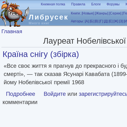
Перейти к основному содержанию
Книжная полка
Правила
Блоги
Форумы
Книги:
[Новые]
[Жанры]
[Серии]
[П
Либрусек
Авторы:
[А]
[Б]
[В]
[Г]
[Д]
[Е]
[Ж]
[З]
[И
Много книг
Вы здесь
Главная
Лауреат Нобелівської
Країна снігу (збірка)
«Все своє життя я прагнув до прекрасного і бу
смерті», — так сказав Ясунарі Кавабата (1899
йому Нобелівської премії 1968
Подробнее
о Країна снігу (збірка)
Войдите
или
зарегистрируйтес
комментарии