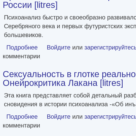
России [litres]
Психоанализ быстро и своеобразно развивал
Серебряного века и первых футуристских экс
большевиков.
Подробнее
о Эрос невозможного. История психоанализа в России [li
Войдите
или
зарегистрируйтес
комментарии
Сексуальность в глотке реально
Онейрокритика Лакана [litres]
Эта книга представляет собой детальный раз
сновидения в истории психоанализа -«Об ин
Подробнее
о Сексуальность в глотке реальности. Онейрокритика Лака
Войдите
или
зарегистрируйтес
комментарии