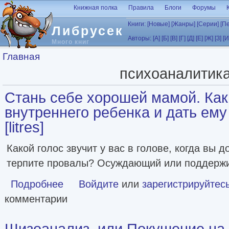
Перейти к основному содержанию
Книжная полка
Правила
Блоги
Форумы
Книги:
[Новые]
[Жанры]
[Серии]
[П
Либрусек
Авторы:
[А]
[Б]
[В]
[Г]
[Д]
[Е]
[Ж]
[З]
[И
Много книг
Вы здесь
Главная
психоаналитик
Стань себе хорошей мамой. Как 
внутреннего ребенка и дать ем
[litres]
Какой голос звучит у вас в голове, когда вы 
терпите провалы? Осуждающий или поддер
Подробнее
о Стань себе хорошей мамой. Как согреть своего внутрен
Войдите
или
зарегистрируйтес
комментарии
Шизоанализ, или Покушение на Ф