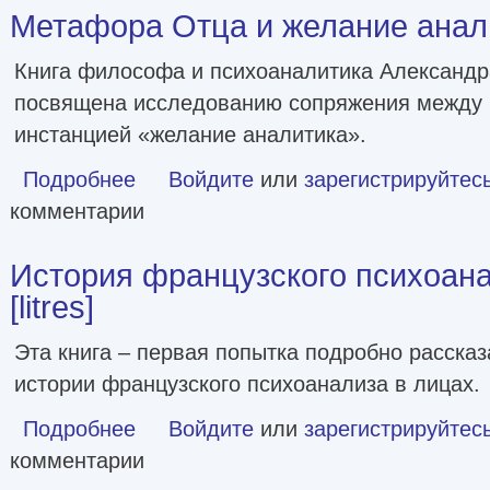
Метафора Отца и желание аналит
Книга философа и психоаналитика Александр
посвящена исследованию сопряжения между 
инстанцией «желание аналитика».
Подробнее
о Метафора Отца и желание аналитика [litres]
Войдите
или
зарегистрируйтес
комментарии
История французского психоана
[litres]
Эта книга – первая попытка подробно рассказ
истории французского психоанализа в лицах.
Подробнее
о История французского психоанализа в лицах [litres]
Войдите
или
зарегистрируйтес
комментарии