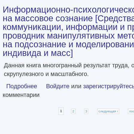
Информационно-психологическо
на массовое сознание [Средств
коммуникации, информации и п
проводник манипулятивных мет
на подсознание и моделировани
индивида и масс]
Данная книга многогранный результат труда,
скрупулезного и масштабного.
Подробнее
Войдите
о Информационно-психологическое воздействие
или
зарегистрируйтес
проводник манипул
комментарии
Страницы
1
2
3
следующая ›
по