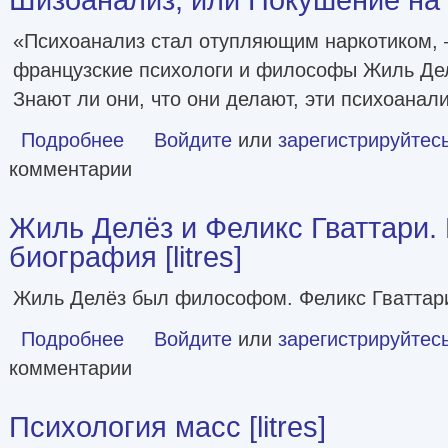
«Психоанализ стал отупляющим наркотиком, –
французские психологи и философы Жиль Дел
Знают ли они, что они делают, эти психоанал
Подробнее
о Шизоанализ, или Покушение на Фрейда [litres]
Войдите
или
зарегистрируйтес
комментарии
Жиль Делёз и Феликс Гваттари.
биография [litres]
Жиль Делёз был философом. Феликс Гваттари
Подробнее
о Жиль Делёз и Феликс Гваттари. Перекрестная биография
Войдите
или
зарегистрируйтес
комментарии
Психология масс [litres]