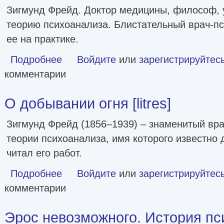
Зигмунд Фрейд. Доктор медицины, философ, 
теорию психоанализа. Блистательный врач-п
ее на практике.
Подробнее
о Психология масс [litres]
Войдите
или
зарегистрируйтес
комментарии
О добывании огня [litres]
Зигмунд Фрейд (1856–1939) – знаменитый вра
теории психоанализа, имя которого известно д
читал его работ.
Подробнее
о О добывании огня [litres]
Войдите
или
зарегистрируйтес
комментарии
Эрос невозможного. История пс