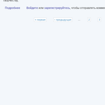
творчеству,
Подробнее
о Креативный мозг [Как рождаются идеи, меняющие мир] [litres]
Войдите
или
зарегистрируйтесь
, чтобы отправлять комм
Страницы
« первая
‹ предыдущая
…
2
3