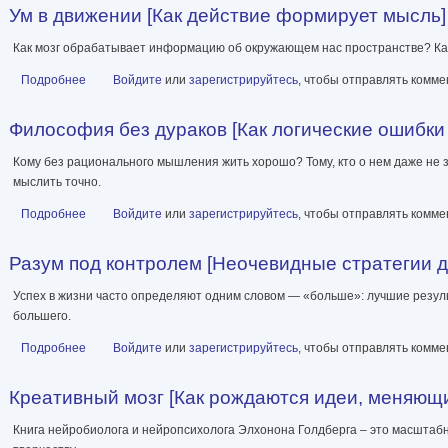
Ум в движении [Как действие формирует мысль] [l
Как мозг обрабатывает информацию об окружающем нас пространстве? Как
Подробнее
о Ум в движении [Как действие формирует мысль] [litres]
Войдите
или
зарегистрируйтесь
, чтобы отправлять комм
Философия без дураков [Как логические ошибки с
Кому без рационального мышления жить хорошо? Тому, кто о нем даже не 
мыслить точно.
Подробнее
о Философия без дураков [Как логические ошибки становятся мир
Войдите
или
зарегистрируйтесь
, чтобы отправлять комм
Разум под контролем [Неочевидные стратегии 
Успех в жизни часто определяют одним словом — «больше»: лучшие резул
большего.
Подробнее
о Разум под контролем [Неочевидные стратегии достижения ц
Войдите
или
зарегистрируйтесь
, чтобы отправлять комм
Креативный мозг [Как рождаются идеи, меняющие 
Книга нейробиолога и нейропсихолога Элхонона Голдберга – это масштабн