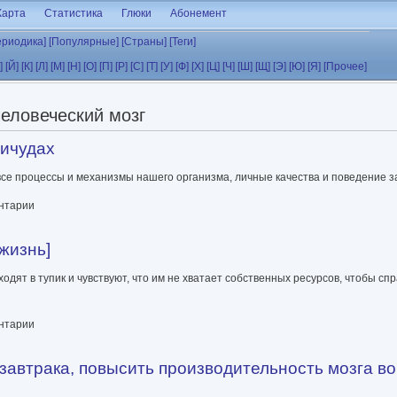
Карта
Статистика
Глюки
Абонемент
ериодика]
[Популярные]
[Страны]
[Теги]
]
[Й]
[К]
[Л]
[М]
[Н]
[О]
[П]
[Р]
[С]
[Т]
[У]
[Ф]
[Х]
[Ц]
[Ч]
[Ш]
[Щ]
[Э]
[Ю]
[Я]
[Прочее]
человеческий мозг
ричудах
 все процессы и механизмы нашего организма, личные качества и поведение з
ентарии
жизнь]
ят в тупик и чувствуют, что им не хватает собственных ресурсов, чтобы спр
ентарии
я завтрака, повысить производительность мозга в