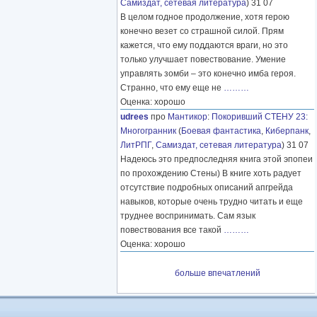
Самиздат, сетевая литература
) 31 07
В целом годное продолжение, хотя герою
конечно везет со страшной силой. Прям
кажется, что ему поддаются враги, но это
только улучшает повествование. Умение
управлять зомби – это конечно имба героя.
Странно, что ему еще не
………
Оценка: хорошо
udrees
про
Мантикор
:
Покоривший СТЕНУ 23:
Многогранник
(
Боевая фантастика
,
Киберпанк
,
ЛитРПГ
,
Самиздат, сетевая литература
) 31 07
Надеюсь это предпоследняя книга этой эпопеи
по прохождению Стены) В книге хоть радует
отсутствие подробных описаний апгрейда
навыков, которые очень трудно читать и еще
труднее воспринимать. Сам язык
повествования все такой
………
Оценка: хорошо
больше впечатлений