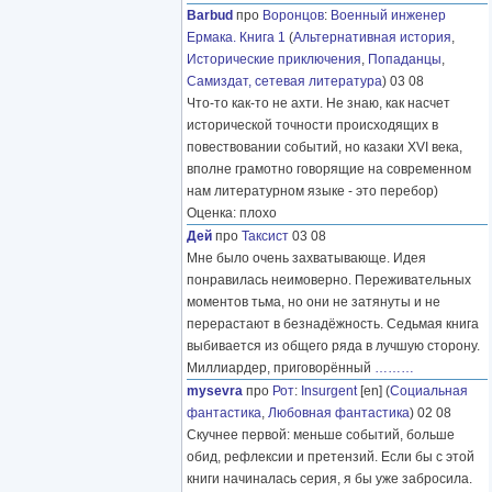
Barbud
про
Воронцов
:
Военный инженер
Ермака. Книга 1
(
Альтернативная история
,
Исторические приключения
,
Попаданцы
,
Самиздат, сетевая литература
) 03 08
Что-то как-то не ахти. Не знаю, как насчет
исторической точности происходящих в
повествовании событий, но казаки XVI века,
вполне грамотно говорящие на современном
нам литературном языке - это перебор)
Оценка: плохо
Дей
про
Таксист
03 08
Мне было очень захватывающе. Идея
понравилась неимоверно. Переживательных
моментов тьма, но они не затянуты и не
перерастают в безнадёжность. Седьмая книга
выбивается из общего ряда в лучшую сторону.
Миллиардер, приговорённый
………
mysevra
про
Рот
:
Insurgent
[en] (
Социальная
фантастика
,
Любовная фантастика
) 02 08
Скучнее первой: меньше событий, больше
обид, рефлексии и претензий. Если бы с этой
книги начиналась серия, я бы уже забросила.