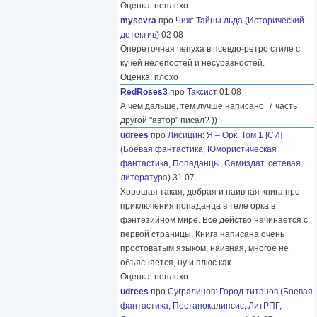
Оценка: неплохо
mysevra
про
Чиж
:
Тайны льда
(
Исторический
детектив
) 02 08
Опереточная чепуха в псевдо-ретро стиле с
кучей нелепостей и несуразностей.
Оценка: плохо
RedRoses3
про
Таксист
01 08
А чем дальше, тем лучше написано. 7 часть
другой "автор" писал? ))
udrees
про
Лисицин
:
Я – Орк. Том 1 [СИ]
(
Боевая фантастика
,
Юмористическая
фантастика
,
Попаданцы
,
Самиздат, сетевая
литература
) 31 07
Хорошая такая, добрая и наивная книга про
приключения попаданца в теле орка в
фэнтезийном мире. Все действо начинается с
первой страницы. Книга написана очень
простоватым языком, наивная, многое не
объясняется, ну и плюс как
………
Оценка: неплохо
udrees
про
Сугралинов
:
Город титанов
(
Боевая
фантастика
,
Постапокалипсис
,
ЛитРПГ
,