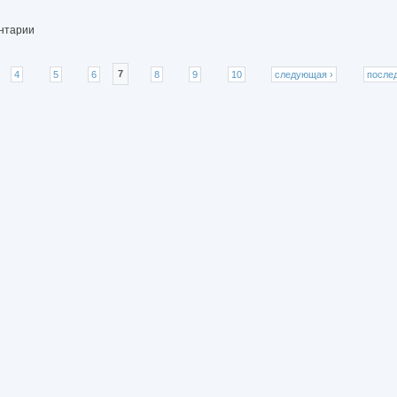
ентарии
4
5
6
7
8
9
10
следующая ›
после