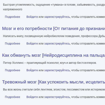
Быстрая утомляемость, ощущение «тумана» в голове, забывчивость, раздр
напряженного
Подробнее
о Еда для гениев. Как увеличить свой IQ во время завтрака, 
Войдите
или
зарегистрируйтесь
, чтобы отправлять комм
Мозг и его потребности [От питания до признания]
Написать книгу, посвященную нейробиологии поведения, профессора Дубын
Подробнее
о Мозг и его потребности [От питания до признания] [litres]
Войдите
или
зарегистрируйтесь
, чтобы отправлять комм
Как обмануть мозг [Нейродисциплина на пальца
Питер Холлинс – практикующий психолог, коуч и автор бестселлеров.
Подробнее
о Как обмануть мозг [Нейродисциплина на пальцах]
Войдите
или
зарегистрируйтесь
, чтобы отправлять комм
Тревожный мозг [Как успокоить мысли, исцелить
Вы всю жизнь считали себя лентяем, эгоистом, пессимистом или истериком
Подробнее
о Тревожный мозг [Как успокоить мысли, исцелить разум и вер
Войдите
или
зарегистрируйтесь
, чтобы отправлять комм