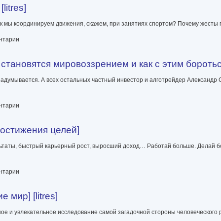
itres]
 мы координируем движения, скажем, при занятиях спортом? Почему жесты 
ентарии
тановятся мировоззрением и как с этим бороться?]
задумывается. А всех остальных частный инвестор и алготрейдер Александр
овоззрением и как с этим бороться?] [litres]
ентарии
достижения целей]
ьтаты, быстрый карьерный рост, выросший доход… Работай больше. Делай б
елей]
ентарии
мир] [litres]
ое и увлекательное исследование самой загадочной стороны человеческого р