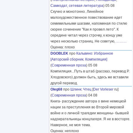
Самиздат, сетевая литература
) 05 08
Скучно и монотонно. Линейное
малохудожественное повествование идет
семимильными шагами, напоминая по стилю
скорее сочинение "Как я провел лето". К
середине читал через строчку, к концу уже
через несколько страниц. Не советую,
………
Оценка: плохо
DGOBLEK
про
Кальвино
:
Избранное
[Авторский сборник. Компиляция]
(
Современная проза
) 05 08
Компиляция...Путь в штаб (рассказ, перевод Р.
Хлодовского) должен быть, здесь же вставили
другой перевод.
Oleg68
про
Шлинк
:
Чтец
[
Der Vorleser
ru]
(
Современная проза
) 04 08
Книга- рассуждение автора о вине немецкой
нации за преступления во Второй мировой
войне и о личной трагедии женщины- бывшей
надзирательницы концлагеря. Я не в восторге.
Наверное, не моя тема.
Оценка: неплохо