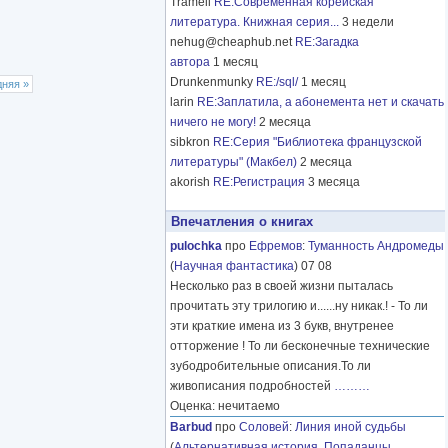
Tramell
RE:Современная корейская
литература. Книжная серия...
3 недели
nehug@cheaphub.net
RE:Загадка
автора
1 месяц
Drunkenmunky
RE:/sql/
1 месяц
дняя »
larin
RE:Заплатила, а абонемента нет и скачать
ничего не могу!
2 месяца
sibkron
RE:Серия "Библиотека французской
литературы" (Макбел)
2 месяца
akorish
RE:Регистрация
3 месяца
Впечатления о книгах
pulochka
про
Ефремов
:
Туманность Андромеды
(
Научная фантастика
) 07 08
Несколько раз в своей жизни пыталась
прочитать эту трилогию и......ну никак.! - То ли
эти краткие имена из 3 букв, внутренее
отторжение ! То ли бесконечные технические
зубодробительные описания.То ли
живописания подробностей
………
Оценка: нечитаемо
Barbud
про
Соловей
:
Линия иной судьбы
(
Альтернативная история
,
Попаданцы
,