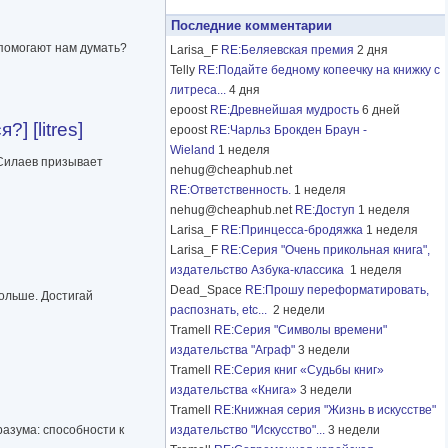
Последние комментарии
помогают нам думать?
Larisa_F
RE:Беляевская премия
2 дня
Telly
RE:Подайте бедному копеечку на книжку с
литреса...
4 дня
epoost
RE:Древнейшая мудрость
6 дней
 [litres]
epoost
RE:Чарльз Брокден Браун -
Wieland
1 неделя
 Силаев призывает
nehug@cheaphub.net
RE:Ответственность.
1 неделя
nehug@cheaphub.net
RE:Доступ
1 неделя
Larisa_F
RE:Принцесса-бродяжка
1 неделя
Larisa_F
RE:Серия "Очень прикольная книга",
издательство Азбука-классика
1 неделя
Dead_Space
RE:Прошу переформатировать,
ольше. Достигай
распознать, etc...
2 недели
Tramell
RE:Серия "Символы времени"
издательства "Аграф"
3 недели
Tramell
RE:Серия книг «Судьбы книг»
издательства «Книга»
3 недели
Tramell
RE:Книжная серия "Жизнь в искусстве"
азума: способности к
издательство "Искусство"...
3 недели