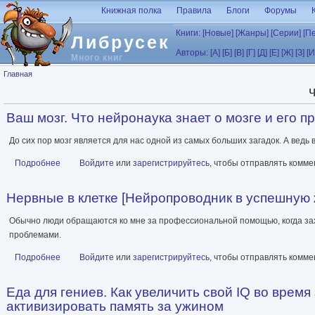
Перейти к основному содержанию
Книжная полка
Правила
Блоги
Форумы
Книги:
[Новые]
[Жанры]
[Серии]
[П
Либрусек
Авторы:
[А]
[Б]
[В]
[Г]
[Д]
[Е]
[Ж]
[З]
[И
Много книг
Вы здесь
Главная
Ваш мозг. Что нейронаука знает о мозге и его п
До сих пор мозг является для нас одной из самых больших загадок. А ведь
Подробнее
о Ваш мозг. Что нейронаука знает о мозге и его причудах
Войдите
или
зарегистрируйтесь
, чтобы отправлять комм
Нервные в клетке [Нейропроводник в успешную 
Обычно люди обращаются ко мне за профессиональной помощью, когда заход
проблемами.
Подробнее
о Нервные в клетке [Нейропроводник в успешную жизнь]
Войдите
или
зарегистрируйтесь
, чтобы отправлять комм
Еда для гениев. Как увеличить свой IQ во врем
активизировать память за ужином