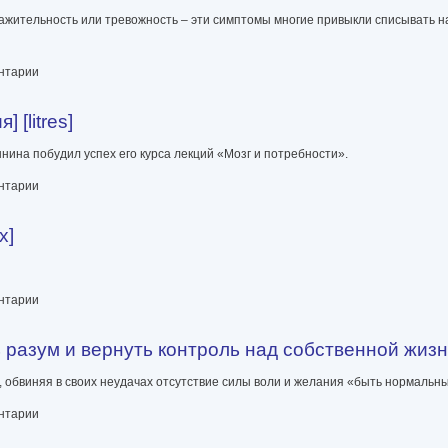
ажительность или тревожность – эти симптомы многие привыкли списывать на
повысить производительность мозга во время обеда и активизировать память з
ентарии
 [litres]
ина побудил успех его курса лекций «Мозг и потребности».
ентарии
х]
ентарии
 разум и вернуть контроль над собственной жизн
, обвиняя в своих неудачах отсутствие силы воли и желания «быть нормальн
нуть контроль над собственной жизнью]
ентарии