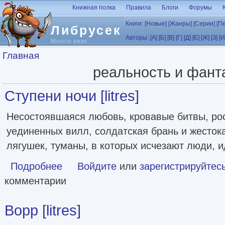
Перейти к основному содержанию
Книжная полка
Правила
Блоги
Форумы
Книги:
[Новые]
[Жанры]
[Серии]
[П
Либрусек
Авторы:
[А]
[Б]
[В]
[Г]
[Д]
[Е]
[Ж]
[З]
[И
Много книг
Вы здесь
Главная
реальность и фант
Ступени ночи [litres]
Несостоявшаяся любовь, кровавые битвы, ро
уединенных вилл, солдатская брань и жесток
лягушек, туманы, в которых исчезают люди, 
Подробнее
о Ступени ночи [litres]
Войдите
или
зарегистрируйтес
комментарии
Ворр [litres]