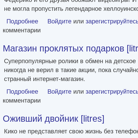
не могла пропустить легендарное хеллоуинск
Подробнее
о Игра против Некроманта [litres]
Войдите
или
зарегистрируйтес
комментарии
Магазин проклятых подарков [litr
Суперпопулярные ролики в обмен на детское
никогда не верил в такие акции, пока случайн
странный интернет-магазин.
Подробнее
о Магазин проклятых подарков [litres]
Войдите
или
зарегистрируйтес
комментарии
Оживший двойник [litres]
Кико не представляет свою жизнь без телефо