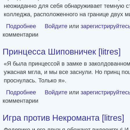
неожиданно для себя обнаруживает темную с
колледжа, расположенного на границе двух м
Подробнее
о Иллюзия бога [litres]
Войдите
или
зарегистрируйтес
комментарии
Принцесса Шиповничек [litres]
«Я была принцессой в замке в заколдованном
ужасная мгла, и мы все заснули. Но принц по
проснулась. Только я».
Подробнее
о Принцесса Шиповничек [litres]
Войдите
или
зарегистрируйтес
комментарии
Игра против Некроманта [litres]
Федерико и его друзья обожают видеоигры! И 