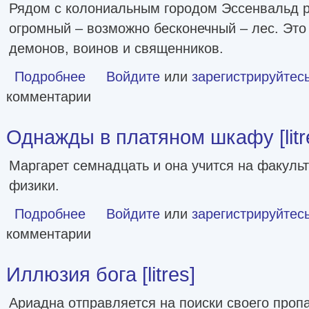
Рядом с колониальным городом Эссенвальд р
огромный – возможно бесконечный – лес. Это
демонов, воинов и священников.
Подробнее
о Ворр [litres]
Войдите
или
зарегистрируйтес
комментарии
Однажды в платяном шкафу [litr
Маргарет семнадцать и она учится на факуль
физики.
Подробнее
о Однажды в платяном шкафу [litres]
Войдите
или
зарегистрируйтес
комментарии
Иллюзия бога [litres]
Ариадна отправляется на поиски своего проп