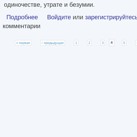
одиночестве, утрате и безумии.
Подробнее
о Дом сна [litres]
Войдите
или
зарегистрируйтес
комментарии
Страницы
« первая
‹ предыдущая
1
2
3
4
5