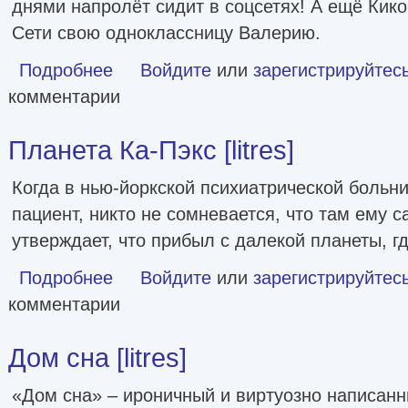
днями напролёт сидит в соцсетях! А ещё Кико
Сети свою одноклассницу Валерию.
Подробнее
о Оживший двойник [litres]
Войдите
или
зарегистрируйтес
комментарии
Планета Ка-Пэкс [litres]
Когда в нью-йоркской психиатрической больн
пациент, никто не сомневается, что там ему с
утверждает, что прибыл с далекой планеты, г
Подробнее
о Планета Ка-Пэкс [litres]
Войдите
или
зарегистрируйтес
комментарии
Дом сна [litres]
«Дом сна» – ироничный и виртуозно написанн