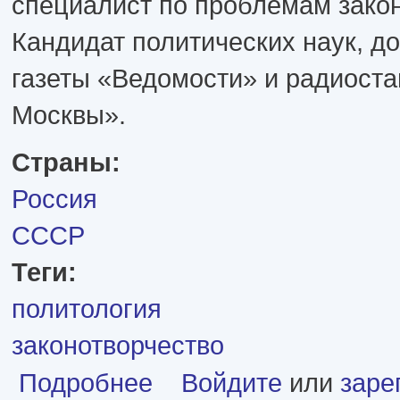
специалист по проблемам закон
Кандидат политических наук, д
газеты «Ведомости» и радиост
Москвы».
Страны:
Россия
СССР
Теги:
политология
законотворчество
о Екатерина Михайловна Шульман
Подробнее
Войдите
или
заре