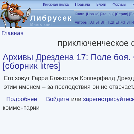
Перейти к основному содержанию
Книжная полка
Правила
Блоги
Форумы
Книги:
[Новые]
[Жанры]
[Серии]
[П
Либрусек
Авторы:
[А]
[Б]
[В]
[Г]
[Д]
[Е]
[Ж]
[З]
[И
Много книг
Вы здесь
Главная
приключенческое 
Архивы Дрездена 17: Поле боя.
[сборник litres]
Его зовут Гарри Блэкстоун Копперфилд Дрезд
этим именем – за последствия он не отвечает
Подробнее
о Архивы Дрездена 17: Поле боя. Сочельник [сборник litr
Войдите
или
зарегистрируйтес
комментарии