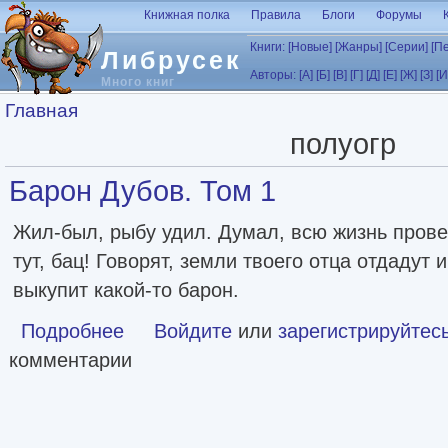
Перейти к основному содержанию
Книжная полка
Правила
Блоги
Форумы
Книги:
[Новые]
[Жанры]
[Серии]
[П
Либрусек
Авторы:
[А]
[Б]
[В]
[Г]
[Д]
[Е]
[Ж]
[З]
[И
Много книг
Вы здесь
Главная
полуогр
Барон Дубов. Том 1
Жил-был, рыбу удил. Думал, всю жизнь прове
тут, бац! Говорят, земли твоего отца отдадут 
выкупит какой-то барон.
Подробнее
о Барон Дубов. Том 1
Войдите
или
зарегистрируйтес
комментарии