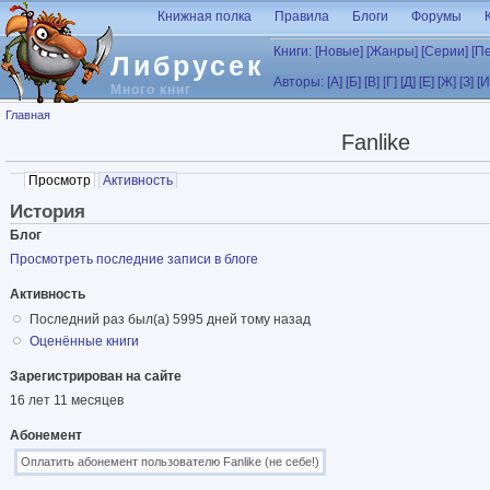
Перейти к основному содержанию
Книжная полка
Правила
Блоги
Форумы
Книги:
[Новые]
[Жанры]
[Серии]
[П
Либрусек
Авторы:
[А]
[Б]
[В]
[Г]
[Д]
[Е]
[Ж]
[З]
[И
Много книг
Вы здесь
Главная
Fanlike
Главные вкладки
Просмотр
(активная вкладка)
Активность
История
Блог
Просмотреть последние записи в блоге
Активность
Последний раз был(а) 5995 дней тому назад
Оценённые книги
Зарегистрирован на сайте
16 лет 11 месяцев
Абонемент