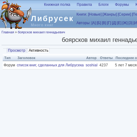
Перейти к основному содержанию
Книжная полка
Правила
Блоги
Форумы
Книги:
[Новые]
[Жанры]
[Серии]
[П
Либрусек
Авторы:
[А]
[Б]
[В]
[Г]
[Д]
[Е]
[Ж]
[З]
[И
Много книг
Вы здесь
Главная
»
боярсков михаил геннадьевич
боярсков михаил геннадь
Главные вкладки
Просмотр
Активность
(активная вкладка)
Тип
Заголовок
Автор
Ответы
Последнее 
Форум
список книг, сделанных для Либрусека
soshial
4237
5 лет 7 мес