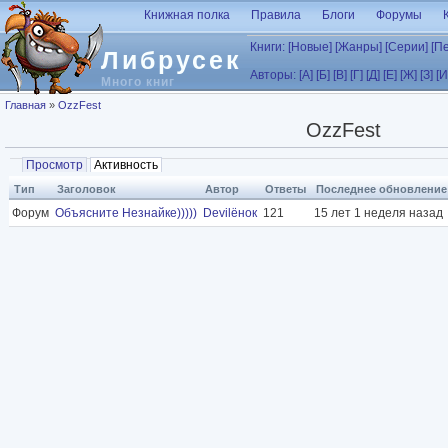
Перейти к основному содержанию
Книжная полка
Правила
Блоги
Форумы
Книги:
[Новые]
[Жанры]
[Серии]
[П
Либрусек
Авторы:
[А]
[Б]
[В]
[Г]
[Д]
[Е]
[Ж]
[З]
[И
Много книг
Вы здесь
Главная
»
OzzFest
OzzFest
Главные вкладки
Просмотр
Активность
(активная вкладка)
Тип
Заголовок
Автор
Ответы
Последнее обновление
Форум
Объясните Незнайке)))))
Devilёнок
121
15 лет 1 неделя назад