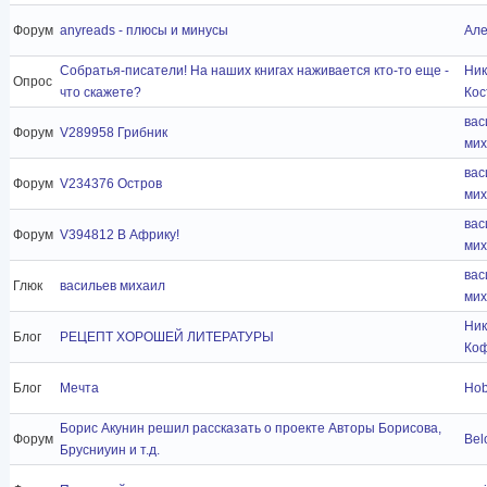
Форум
anyreads - плюсы и минусы
Але
Собратья-писатели! На наших книгах наживается кто-то еще -
Ник
Опрос
что скажете?
Кос
вас
Форум
V289958 Грибник
мих
вас
Форум
V234376 Остров
мих
вас
Форум
V394812 В Африку!
мих
вас
Глюк
васильев михаил
мих
Ник
Блог
РЕЦЕПТ ХОРОШЕЙ ЛИТЕРАТУРЫ
Ко
Блог
Мечта
Hob
Борис Акунин решил рассказать о проекте Авторы Борисова,
Форум
Bel
Брусниуин и т.д.