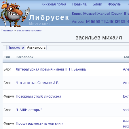
Перейти к основному содержанию
Книжная полка
Правила
Блоги
Форумы
Книги:
[Новые]
[Жанры]
[Серии]
[П
Либрусек
Авторы:
[А]
[Б]
[В]
[Г]
[Д]
[Е]
[Ж]
[З]
[И
Много книг
Вы здесь
Главная
»
васильев михаил
васильев михаил
Главные вкладки
Просмотр
Активность
(активная вкладка)
Тип
Заголовок
Ав
Блог
Литературная премия имени П. П. Бажова
Але
Блог
Что читать о Сталине И.В.
Ант
Форум
Позорный столб Либрусека
fox
Блог
"НАШИ авторы"
sos
вас
Форум
Прошу разместить мои книги .
мих