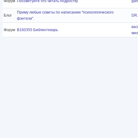
Форум
Посоветуйте что читать подростку
gar
Приму любые советы по написанию "психологического
Блог
DR.
фэнтези".
вас
Форум
B160355 Библиотекарь
мих