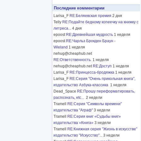
Последние комментарии
Larisa_F
RE:Беляевская премия
2 дня
Telly
RE:Подайте бедному копеечку на книжку с
литреса...
4 дня
epoost
RE:Древнейшая мудрость
1 неделя
epoost
RE:Чарльз Брокден Браун -
Wieland
1 неделя
nehug@cheaphub.net
RE:Ответственность.
1 неделя
nehug@cheaphub.net
RE:Доступ
1 неделя
Larisa_F
RE:Принцесса-бродяжка
1 неделя
Larisa_F
RE:Серия "Очень прикольная книга",
издательство Азбука-классика
1 неделя
Dead_Space
RE:Прошу переформатировать,
распознать, etc...
2 недели
Tramell
RE:Серия "Символы времени"
издательства "Аграф"
3 недели
Tramell
RE:Серия книг «Судьбы книг»
издательства «Книга»
3 недели
Tramell
RE:Книжная серия "Жизнь в искусстве"
издательство "Искусство"...
3 недели