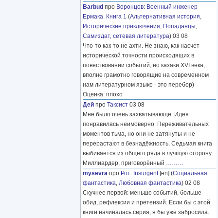
Barbud
про
Воронцов
:
Военный инженер
Ермака. Книга 1
(
Альтернативная история
,
Исторические приключения
,
Попаданцы
,
Самиздат, сетевая литература
) 03 08
Что-то как-то не ахти. Не знаю, как насчет
исторической точности происходящих в
повествовании событий, но казаки XVI века,
вполне грамотно говорящие на современном
нам литературном языке - это перебор)
Оценка: плохо
Дей
про
Таксист
03 08
Мне было очень захватывающе. Идея
понравилась неимоверно. Переживательных
моментов тьма, но они не затянуты и не
перерастают в безнадёжность. Седьмая книга
выбивается из общего ряда в лучшую сторону.
Миллиардер, приговорённый
………
mysevra
про
Рот
:
Insurgent
[en] (
Социальная
фантастика
,
Любовная фантастика
) 02 08
Скучнее первой: меньше событий, больше
обид, рефлексии и претензий. Если бы с этой
книги начиналась серия, я бы уже забросила.