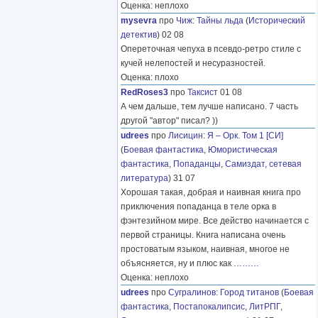
Оценка: неплохо
mysevra
про
Чиж
:
Тайны льда
(
Исторический
детектив
) 02 08
Опереточная чепуха в псевдо-ретро стиле с
кучей нелепостей и несуразностей.
Оценка: плохо
RedRoses3
про
Таксист
01 08
А чем дальше, тем лучше написано. 7 часть
другой "автор" писал? ))
udrees
про
Лисицин
:
Я – Орк. Том 1 [СИ]
(
Боевая фантастика
,
Юмористическая
фантастика
,
Попаданцы
,
Самиздат, сетевая
литература
) 31 07
Хорошая такая, добрая и наивная книга про
приключения попаданца в теле орка в
фэнтезийном мире. Все действо начинается с
первой страницы. Книга написана очень
простоватым языком, наивная, многое не
объясняется, ну и плюс как
………
Оценка: неплохо
udrees
про
Сугралинов
:
Город титанов
(
Боевая
фантастика
,
Постапокалипсис
,
ЛитРПГ
,