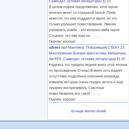
Самиздат, сетевая литература
) 31 07
В целом годное продолжение, хотя герою
конечно везет со страшной силой. Прям
кажется, что ему поддаются враги, но это
только улучшает повествование. Умение
управлять зомби – это конечно имба героя.
Странно, что ему еще не
………
Оценка: хорошо
udrees
про
Мантикор
:
Покоривший СТЕНУ 23:
Многогранник
(
Боевая фантастика
,
Киберпанк
,
ЛитРПГ
,
Самиздат, сетевая литература
) 31 07
Надеюсь это предпоследняя книга этой эпопеи
по прохождению Стены) В книге хоть радует
отсутствие подробных описаний апгрейда
навыков, которые очень трудно читать и еще
труднее воспринимать. Сам язык
повествования все такой
………
Оценка: хорошо
больше впечатлений