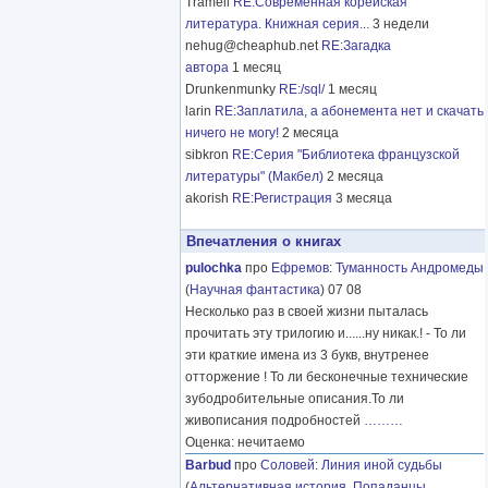
Tramell
RE:Современная корейская
литература. Книжная серия...
3 недели
nehug@cheaphub.net
RE:Загадка
автора
1 месяц
Drunkenmunky
RE:/sql/
1 месяц
larin
RE:Заплатила, а абонемента нет и скачать
ничего не могу!
2 месяца
sibkron
RE:Серия "Библиотека французской
литературы" (Макбел)
2 месяца
akorish
RE:Регистрация
3 месяца
Впечатления о книгах
pulochka
про
Ефремов
:
Туманность Андромеды
(
Научная фантастика
) 07 08
Несколько раз в своей жизни пыталась
прочитать эту трилогию и......ну никак.! - То ли
эти краткие имена из 3 букв, внутренее
отторжение ! То ли бесконечные технические
зубодробительные описания.То ли
живописания подробностей
………
Оценка: нечитаемо
Barbud
про
Соловей
:
Линия иной судьбы
(
Альтернативная история
,
Попаданцы
,