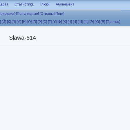
Карта
Статистика
Глюки
Абонемент
ериодика]
[Популярные]
[Страны]
[Теги]
]
[Й]
[К]
[Л]
[М]
[Н]
[О]
[П]
[Р]
[С]
[Т]
[У]
[Ф]
[Х]
[Ц]
[Ч]
[Ш]
[Щ]
[Э]
[Ю]
[Я]
[Прочее]
Slawa-614