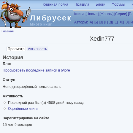
Перейти к основному содержанию
Книжная полка
Правила
Блоги
Форумы
Книги:
[Новые]
[Жанры]
[Серии]
[П
Либрусек
Авторы:
[А]
[Б]
[В]
[Г]
[Д]
[Е]
[Ж]
[З]
[И
Много книг
Вы здесь
Главная
Xedin777
Главные вкладки
Просмотр
(активная вкладка)
Активность
История
Блог
Просмотреть последние записи в блоге
Статус
Неподтверждённый пользователь
Активность
Последний раз был(а) 4508 дней тому назад
Оценённые книги
Зарегистрирован на сайте
15 лет 9 месяцев