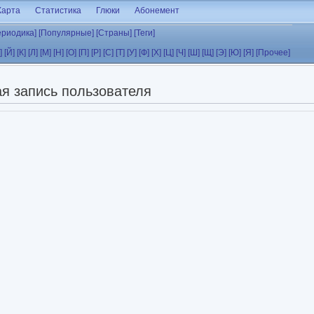
Карта
Статистика
Глюки
Абонемент
ериодика]
[Популярные]
[Страны]
[Теги]
]
[Й]
[К]
[Л]
[М]
[Н]
[О]
[П]
[Р]
[С]
[Т]
[У]
[Ф]
[Х]
[Ц]
[Ч]
[Ш]
[Щ]
[Э]
[Ю]
[Я]
[Прочее]
я запись пользователя