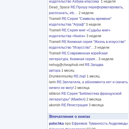
издательство Азбука-классика
1 неделя
Dead_Space
RE:Прошу переформатировать,
распознать, etc...
2 недели
Tramell
RE:Серия "Символы времени"
издательства "Аграф"
3 недели
Tramell
RE:Серия книг «Судьбы книг»
издательства «Книга»
3 недели
Tramell
RE:Книжная серия "Жизнь в искусстве"
издательство "Искусство"...
3 недели
Tramell
RE:Современная корейская
литература. Книжная серия...
3 недели
nehug@cheaphub.net
RE:Загадка
автора
1 месяц
Drunkenmunky
RE:/sql/
1 месяц
larin
RE:Заплатила, а абонемента нет и скачать
ничего не могу!
2 месяца
sibkron
RE:Серия "Библиотека французской
литературы" (Макбел)
2 месяца
akorish
RE:Регистрация
3 месяца
Впечатления о книгах
pulochka
про
Ефремов
:
Туманность Андромеды