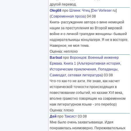
другой перевод.
Oleg68
про
Шлинк
:
Чтец
[
Der Vorleser
ru]
(
Современная проза
) 04 08
Книга- рассуждение автора о вине немецкой
нации за преступления во Второй мировой
войне и о личной трагедии женщины- бывшей
надзирательницы концлагеря. Я не в восторге.
Наверное, не моя тема.
Оценка: неплохо
Barbud
про
Воронцов
:
Военный инженер
Ермака. Книга 1
(
Альтернативная история
,
Исторические приключения
,
Попаданцы
,
Самиздат, сетевая литература
) 03 08
Что-то как-то не ахти. Не знаю, как насчет
исторической точности происходящих в
повествовании событий, но казаки XVI века,
вполне грамотно говорящие на современном
нам литературном языке - это перебор)
Оценка: плохо
Дей
про
Таксист
03 08
Мне было очень захватывающе. Идея
понравилась неимоверно. Переживательных