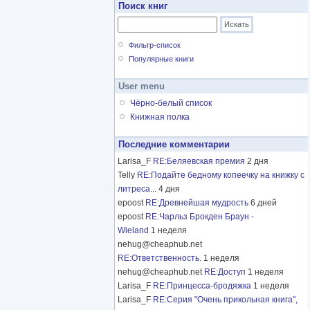
Поиск книг
Фильтр-список
Популярные книги
User menu
Чёрно-белый список
Книжная полка
Последние комментарии
Larisa_F
RE:Беляевская премия
2 дня
Telly
RE:Подайте бедному копеечку на книжку с
литреса...
4 дня
epoost
RE:Древнейшая мудрость
6 дней
epoost
RE:Чарльз Брокден Браун -
Wieland
1 неделя
nehug@cheaphub.net
RE:Ответственность.
1 неделя
nehug@cheaphub.net
RE:Доступ
1 неделя
Larisa_F
RE:Принцесса-бродяжка
1 неделя
Larisa_F
RE:Серия "Очень прикольная книга",