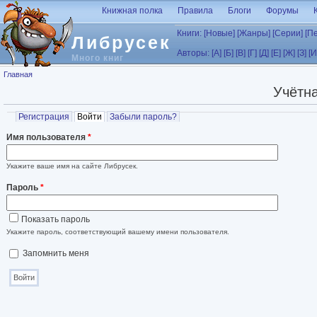
Перейти к основному содержанию
Книжная полка
Правила
Блоги
Форумы
Книги:
[Новые]
[Жанры]
[Серии]
[П
Либрусек
Авторы:
[А]
[Б]
[В]
[Г]
[Д]
[Е]
[Ж]
[З]
[И
Много книг
Вы здесь
Главная
Учётна
Главные вкладки
Регистрация
Войти
(активная вкладка)
Забыли пароль?
Имя пользователя
*
Укажите ваше имя на сайте Либрусек.
Пароль
*
Показать пароль
Укажите пароль, соответствующий вашему имени пользователя.
Запомнить меня