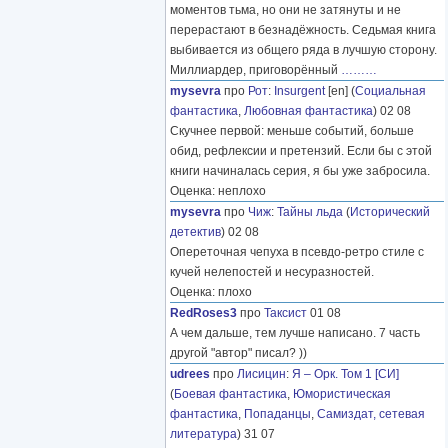
моментов тьма, но они не затянуты и не
перерастают в безнадёжность. Седьмая книга
выбивается из общего ряда в лучшую сторону.
Миллиардер, приговорённый
………
mysevra
про
Рот
:
Insurgent
[en] (
Социальная
фантастика
,
Любовная фантастика
) 02 08
Скучнее первой: меньше событий, больше
обид, рефлексии и претензий. Если бы с этой
книги начиналась серия, я бы уже забросила.
Оценка: неплохо
mysevra
про
Чиж
:
Тайны льда
(
Исторический
детектив
) 02 08
Опереточная чепуха в псевдо-ретро стиле с
кучей нелепостей и несуразностей.
Оценка: плохо
RedRoses3
про
Таксист
01 08
А чем дальше, тем лучше написано. 7 часть
другой "автор" писал? ))
udrees
про
Лисицин
:
Я – Орк. Том 1 [СИ]
(
Боевая фантастика
,
Юмористическая
фантастика
,
Попаданцы
,
Самиздат, сетевая
литература
) 31 07