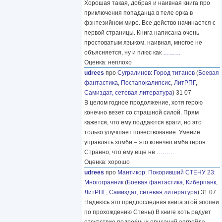
Хорошая такая, добрая и наивная книга про
приключения попаданца в теле орка в
фэнтезийном мире. Все действо начинается с
первой страницы. Книга написана очень
простоватым языком, наивная, многое не
объясняется, ну и плюс как
………
Оценка: неплохо
udrees
про
Сугралинов
:
Город титанов
(
Боевая
фантастика
,
Постапокалипсис
,
ЛитРПГ
,
Самиздат, сетевая литература
) 31 07
В целом годное продолжение, хотя герою
конечно везет со страшной силой. Прям
кажется, что ему поддаются враги, но это
только улучшает повествование. Умение
управлять зомби – это конечно имба героя.
Странно, что ему еще не
………
Оценка: хорошо
udrees
про
Мантикор
:
Покоривший СТЕНУ 23:
Многогранник
(
Боевая фантастика
,
Киберпанк
,
ЛитРПГ
,
Самиздат, сетевая литература
) 31 07
Надеюсь это предпоследняя книга этой эпопеи
по прохождению Стены) В книге хоть радует