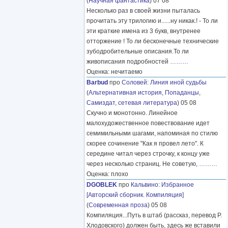
(
Научная фантастика
) 07 08
Несколько раз в своей жизни пыталась
прочитать эту трилогию и......ну никак.! - То ли
эти краткие имена из 3 букв, внутренее
отторжение ! То ли бесконечные технические
зубодробительные описания.То ли
живописания подробностей
………
Оценка: нечитаемо
Barbud
про
Соловей
:
Линия иной судьбы
(
Альтернативная история
,
Попаданцы
,
Самиздат, сетевая литература
) 05 08
Скучно и монотонно. Линейное
малохудожественное повествование идет
семимильными шагами, напоминая по стилю
скорее сочинение "Как я провел лето". К
середине читал через строчку, к концу уже
через несколько страниц. Не советую,
………
Оценка: плохо
DGOBLEK
про
Кальвино
:
Избранное
[Авторский сборник. Компиляция]
(
Современная проза
) 05 08
Компиляция...Путь в штаб (рассказ, перевод Р.
Хлодовского) должен быть, здесь же вставили