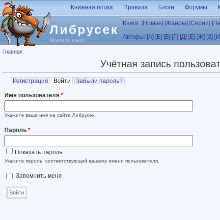
Перейти к основному содержанию
Книжная полка
Правила
Блоги
Форумы
Книги:
[Новые]
[Жанры]
[Серии]
[П
Либрусек
Авторы:
[А]
[Б]
[В]
[Г]
[Д]
[Е]
[Ж]
[З]
[И
Много книг
Вы здесь
Главная
Учётная запись пользова
Главные вкладки
Регистрация
Войти
(активная вкладка)
Забыли пароль?
Имя пользователя
*
Укажите ваше имя на сайте Либрусек.
Пароль
*
Показать пароль
Укажите пароль, соответствующий вашему имени пользователя.
Запомнить меня