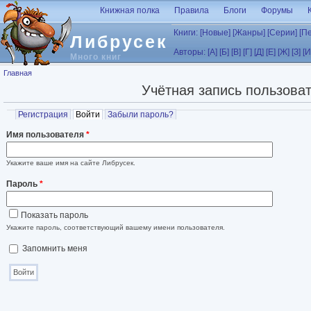
Перейти к основному содержанию
Книжная полка
Правила
Блоги
Форумы
Книги:
[Новые]
[Жанры]
[Серии]
[П
Либрусек
Авторы:
[А]
[Б]
[В]
[Г]
[Д]
[Е]
[Ж]
[З]
[И
Много книг
Вы здесь
Главная
Учётная запись пользова
Главные вкладки
Регистрация
Войти
(активная вкладка)
Забыли пароль?
Имя пользователя
*
Укажите ваше имя на сайте Либрусек.
Пароль
*
Показать пароль
Укажите пароль, соответствующий вашему имени пользователя.
Запомнить меня