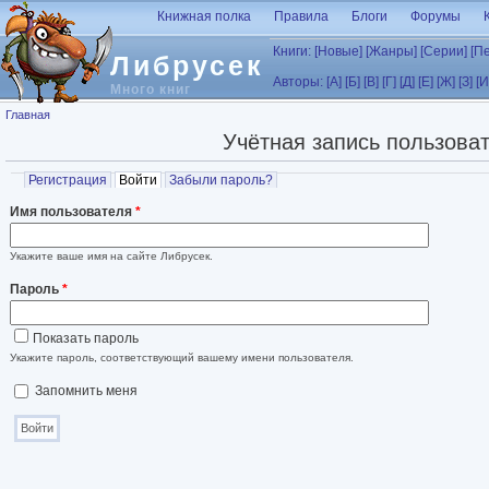
Перейти к основному содержанию
Книжная полка
Правила
Блоги
Форумы
Книги:
[Новые]
[Жанры]
[Серии]
[П
Либрусек
Авторы:
[А]
[Б]
[В]
[Г]
[Д]
[Е]
[Ж]
[З]
[И
Много книг
Вы здесь
Главная
Учётная запись пользова
Главные вкладки
Регистрация
Войти
(активная вкладка)
Забыли пароль?
Имя пользователя
*
Укажите ваше имя на сайте Либрусек.
Пароль
*
Показать пароль
Укажите пароль, соответствующий вашему имени пользователя.
Запомнить меня