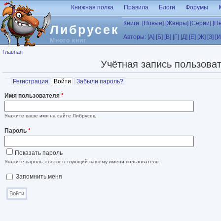
Перейти к основному содержанию
Книжная полка
Правила
Блоги
Форумы
Книги:
[Новые]
[Жанры]
[Серии]
[П
Либрусек
Авторы:
[А]
[Б]
[В]
[Г]
[Д]
[Е]
[Ж]
[З]
[И
Много книг
Вы здесь
Главная
Учётная запись пользова
Главные вкладки
Регистрация
Войти
(активная вкладка)
Забыли пароль?
Имя пользователя
*
Укажите ваше имя на сайте Либрусек.
Пароль
*
Показать пароль
Укажите пароль, соответствующий вашему имени пользователя.
Запомнить меня