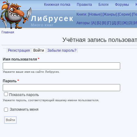
Перейти к основному содержанию
Книжная полка
Правила
Блоги
Форумы
Книги:
[Новые]
[Жанры]
[Серии]
[П
Либрусек
Авторы:
[А]
[Б]
[В]
[Г]
[Д]
[Е]
[Ж]
[З]
[И
Много книг
Вы здесь
Главная
Учётная запись пользова
Главные вкладки
Регистрация
Войти
(активная вкладка)
Забыли пароль?
Имя пользователя
*
Укажите ваше имя на сайте Либрусек.
Пароль
*
Показать пароль
Укажите пароль, соответствующий вашему имени пользователя.
Запомнить меня