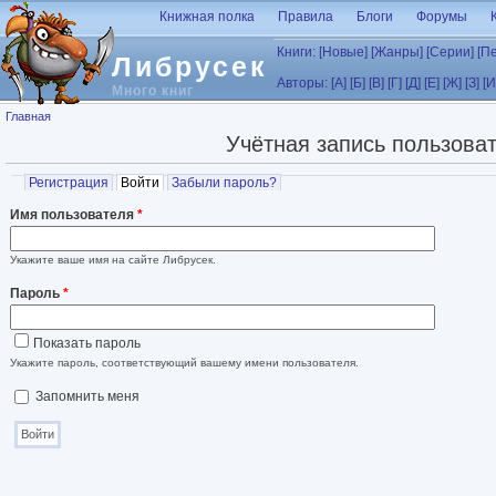
Перейти к основному содержанию
Книжная полка
Правила
Блоги
Форумы
Книги:
[Новые]
[Жанры]
[Серии]
[П
Либрусек
Авторы:
[А]
[Б]
[В]
[Г]
[Д]
[Е]
[Ж]
[З]
[И
Много книг
Вы здесь
Главная
Учётная запись пользова
Главные вкладки
Регистрация
Войти
(активная вкладка)
Забыли пароль?
Имя пользователя
*
Укажите ваше имя на сайте Либрусек.
Пароль
*
Показать пароль
Укажите пароль, соответствующий вашему имени пользователя.
Запомнить меня