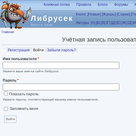
Перейти к основному содержанию
Книжная полка
Правила
Блоги
Форумы
Книги:
[Новые]
[Жанры]
[Серии]
[П
Либрусек
Авторы:
[А]
[Б]
[В]
[Г]
[Д]
[Е]
[Ж]
[З]
[И
Много книг
Вы здесь
Главная
Учётная запись пользова
Главные вкладки
Регистрация
Войти
(активная вкладка)
Забыли пароль?
Имя пользователя
*
Укажите ваше имя на сайте Либрусек.
Пароль
*
Показать пароль
Укажите пароль, соответствующий вашему имени пользователя.
Запомнить меня