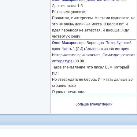
Девятиэтажка 1-3
Вот прямо увлекает.
Прочитал, с интересом. Местами нудновато, но
это не очень длинные места. В целом гут. И
идея переноса не затёртая. И вообще. Жду
четвёртую книгу
Олег Макаров.
про
Воронцов
:
Петербургский
врач. Часть 1 [СИ]
(
Альтернативная история
,
Исторические приключения
,
Самиздат, сетевая
литература
) 08 08
Такое впечатление, что писал LLM, который
ИИ.
Но утверждать не берусь. И читать дальше 20
страниц тоже
Оценка: нечитаемо
больше впечатлений