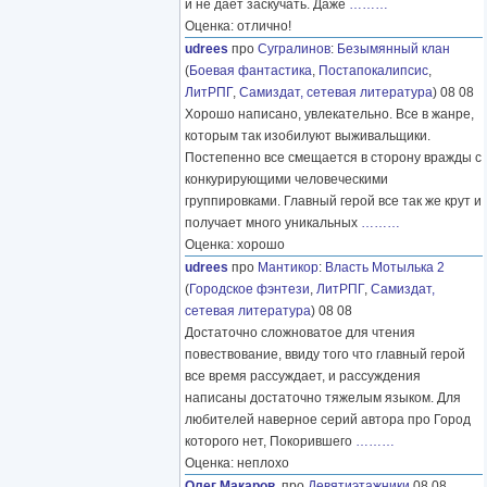
и не дает заскучать. Даже
………
Оценка: отлично!
udrees
про
Сугралинов
:
Безымянный клан
(
Боевая фантастика
,
Постапокалипсис
,
ЛитРПГ
,
Самиздат, сетевая литература
) 08 08
Хорошо написано, увлекательно. Все в жанре,
которым так изобилуют выживальщики.
Постепенно все смещается в сторону вражды с
конкурирующими человеческими
группировками. Главный герой все так же крут и
получает много уникальных
………
Оценка: хорошо
udrees
про
Мантикор
:
Власть Мотылька 2
(
Городское фэнтези
,
ЛитРПГ
,
Самиздат,
сетевая литература
) 08 08
Достаточно сложноватое для чтения
повествование, ввиду того что главный герой
все время рассуждает, и рассуждения
написаны достаточно тяжелым языком. Для
любителей наверное серий автора про Город
которого нет, Покорившего
………
Оценка: неплохо
Олег Макаров.
про
Девятиэтажники
08 08