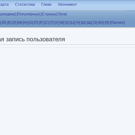
Карта
Статистика
Глюки
Абонемент
ериодика]
[Популярные]
[Страны]
[Теги]
]
[Й]
[К]
[Л]
[М]
[Н]
[О]
[П]
[Р]
[С]
[Т]
[У]
[Ф]
[Х]
[Ц]
[Ч]
[Ш]
[Щ]
[Э]
[Ю]
[Я]
[Прочее]
я запись пользователя