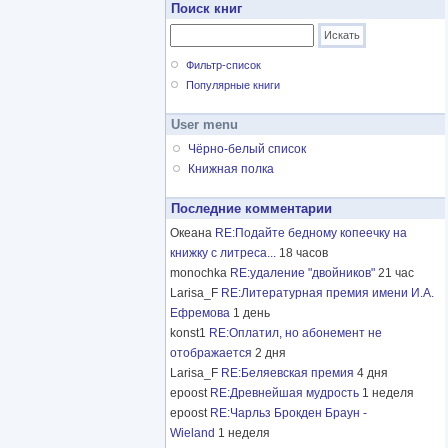
Поиск книг
Фильтр-список
Популярные книги
User menu
Чёрно-белый список
Книжная полка
Последние комментарии
Океана
RE:Подайте бедному копеечку на
книжку с литреса...
18 часов
monochka
RE:удаление "двойников"
21 час
Larisa_F
RE:Литературная премия имени И.А.
Ефремова
1 день
konst1
RE:Оплатил, но абонемент не
отображается
2 дня
Larisa_F
RE:Беляевская премия
4 дня
epoost
RE:Древнейшая мудрость
1 неделя
epoost
RE:Чарльз Брокден Браун -
Wieland
1 неделя