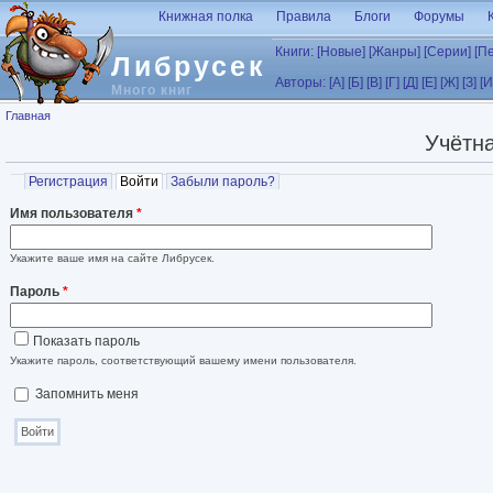
Перейти к основному содержанию
Книжная полка
Правила
Блоги
Форумы
Книги:
[Новые]
[Жанры]
[Серии]
[П
Либрусек
Авторы:
[А]
[Б]
[В]
[Г]
[Д]
[Е]
[Ж]
[З]
[И
Много книг
Вы здесь
Главная
Учётна
Главные вкладки
Регистрация
Войти
(активная вкладка)
Забыли пароль?
Имя пользователя
*
Укажите ваше имя на сайте Либрусек.
Пароль
*
Показать пароль
Укажите пароль, соответствующий вашему имени пользователя.
Запомнить меня