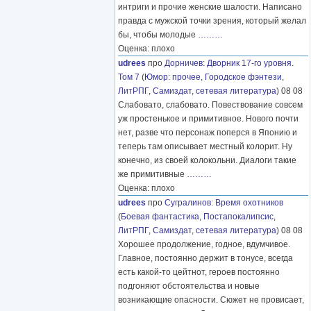
интриги и прочие женские шалости. Написано
правда с мужской точки зрения, который желал
бы, чтобы молодые
………
Оценка: плохо
udrees
про
Дорничев
:
Дворник 17-го уровня.
Том 7
(
Юмор: прочее
,
Городское фэнтези
,
ЛитРПГ
,
Самиздат, сетевая литература
) 08 08
Слабовато, слабовато. Повествование совсем
уж простенькое и примитивное. Нового почти
нет, разве что персонаж поперся в Японию и
теперь там описывает местный колорит. Ну
конечно, из своей колокольни. Диалоги такие
же примитивные
………
Оценка: плохо
udrees
про
Сугралинов
:
Время охотников
(
Боевая фантастика
,
Постапокалипсис
,
ЛитРПГ
,
Самиздат, сетевая литература
) 08 08
Хорошее продолжение, годное, вдумчивое.
Главное, постоянно держит в тонусе, всегда
есть какой-то цейтнот, героев постоянно
подгоняют обстоятельства и новые
возникающие опасности. Сюжет не провисает,