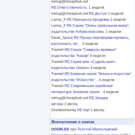
nehug@cheaphub.net
RE:Ответственность.
1 неделя
nehug@cheaphub.net
RE:Доступ
1 неделя
Larisa_F
RE:Принцесса-бродяжка
1 неделя
Larisa_F
RE:Серия "Очень прикольная книга",
издательство Азбука-классика
2 недели
Dead_Space
RE:Прошу переформатировать,
распознать, etc...
2 недели
Tramell
RE:Серия "Символы времени"
издательства "Аграф"
4 недели
Tramell
RE:Серия книг «Судьбы книг»
издательства «Книга»
4 недели
Tramell
RE:Книжная серия "Жизнь в искусстве"
издательство "Искусство"...
4 недели
Tramell
RE:Современная корейская
литература. Книжная серия...
4 недели
nehug@cheaphub.net
RE:Загадка
автора
1 месяц
Drunkenmunky
RE:/sql/
1 месяц
Впечатления о книгах
DGOBLEK
про
Толстой-Милославский
: