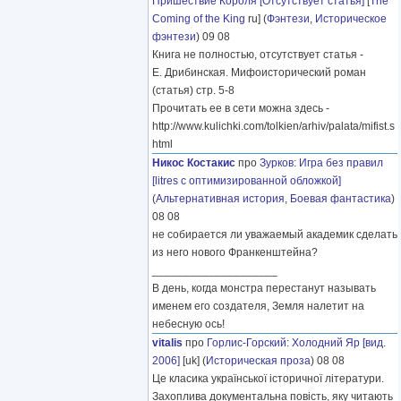
Пришествие Короля [Отсутствует статья]
[
The
Coming of the King
ru] (
Фэнтези
,
Историческое
фэнтези
) 09 08
Книга не полностью, отсутствует статья -
Е. Дрибинская. Мифоисторический роман
(статья) стр. 5-8
Прочитать ее в сети можна здесь -
http://www.kulichki.com/tolkien/arhiv/palata/mifist.s
html
Никос Костакис
про
Зурков
:
Игра без правил
[litres с оптимизированной обложкой]
(
Альтернативная история
,
Боевая фантастика
)
08 08
не собирается ли уважаемый академик сделать
из него нового Франкенштейна?
____________________
В день, когда монстра перестанут называть
именем его создателя, Земля налетит на
небесную ось!
vitalis
про
Горлис-Горский
:
Холодний Яр [вид.
2006]
[uk] (
Историческая проза
) 08 08
Це класика української історичної літератури.
Захоплива документальна повість, яку читають