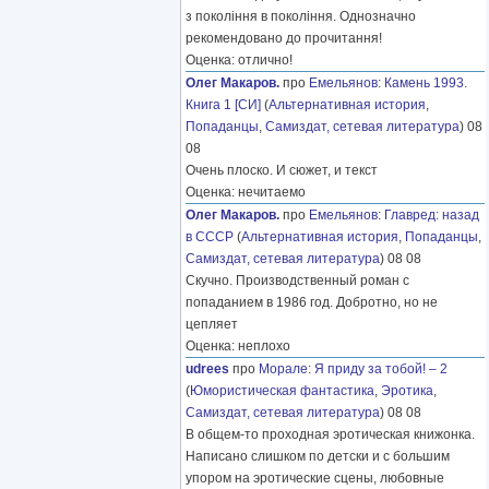
з покоління в покоління. Однозначно
рекомендовано до прочитання!
Оценка: отлично!
Олег Макаров.
про
Емельянов
:
Камень 1993.
Книга 1 [СИ]
(
Альтернативная история
,
Попаданцы
,
Самиздат, сетевая литература
) 08
08
Очень плоско. И сюжет, и текст
Оценка: нечитаемо
Олег Макаров.
про
Емельянов
:
Главред: назад
в СССР
(
Альтернативная история
,
Попаданцы
,
Самиздат, сетевая литература
) 08 08
Скучно. Производственный роман с
попаданием в 1986 год. Добротно, но не
цепляет
Оценка: неплохо
udrees
про
Морале
:
Я приду за тобой! – 2
(
Юмористическая фантастика
,
Эротика
,
Самиздат, сетевая литература
) 08 08
В общем-то проходная эротическая книжонка.
Написано слишком по детски и с большим
упором на эротические сцены, любовные