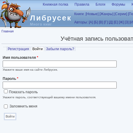
Перейти к основному содержанию
Книжная полка
Правила
Блоги
Форумы
Книги:
[Новые]
[Жанры]
[Серии]
[П
Либрусек
Авторы:
[А]
[Б]
[В]
[Г]
[Д]
[Е]
[Ж]
[З]
[И
Много книг
Вы здесь
Главная
Учётная запись пользова
Главные вкладки
Регистрация
Войти
(активная вкладка)
Забыли пароль?
Имя пользователя
*
Укажите ваше имя на сайте Либрусек.
Пароль
*
Показать пароль
Укажите пароль, соответствующий вашему имени пользователя.
Запомнить меня