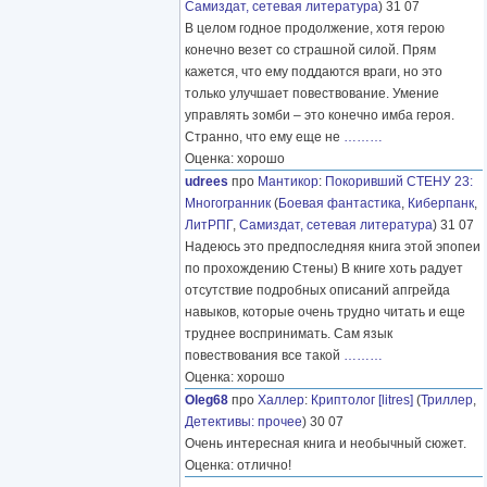
Самиздат, сетевая литература
) 31 07
В целом годное продолжение, хотя герою
конечно везет со страшной силой. Прям
кажется, что ему поддаются враги, но это
только улучшает повествование. Умение
управлять зомби – это конечно имба героя.
Странно, что ему еще не
………
Оценка: хорошо
udrees
про
Мантикор
:
Покоривший СТЕНУ 23:
Многогранник
(
Боевая фантастика
,
Киберпанк
,
ЛитРПГ
,
Самиздат, сетевая литература
) 31 07
Надеюсь это предпоследняя книга этой эпопеи
по прохождению Стены) В книге хоть радует
отсутствие подробных описаний апгрейда
навыков, которые очень трудно читать и еще
труднее воспринимать. Сам язык
повествования все такой
………
Оценка: хорошо
Oleg68
про
Халлер
:
Криптолог [litres]
(
Триллер
,
Детективы: прочее
) 30 07
Очень интересная книга и необычный сюжет.
Оценка: отлично!