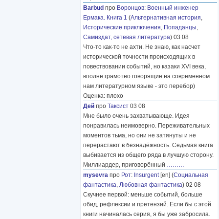
Barbud
про
Воронцов
:
Военный инженер
Ермака. Книга 1
(
Альтернативная история
,
Исторические приключения
,
Попаданцы
,
Самиздат, сетевая литература
) 03 08
Что-то как-то не ахти. Не знаю, как насчет
исторической точности происходящих в
повествовании событий, но казаки XVI века,
вполне грамотно говорящие на современном
нам литературном языке - это перебор)
Оценка: плохо
Дей
про
Таксист
03 08
Мне было очень захватывающе. Идея
понравилась неимоверно. Переживательных
моментов тьма, но они не затянуты и не
перерастают в безнадёжность. Седьмая книга
выбивается из общего ряда в лучшую сторону.
Миллиардер, приговорённый
………
mysevra
про
Рот
:
Insurgent
[en] (
Социальная
фантастика
,
Любовная фантастика
) 02 08
Скучнее первой: меньше событий, больше
обид, рефлексии и претензий. Если бы с этой
книги начиналась серия, я бы уже забросила.