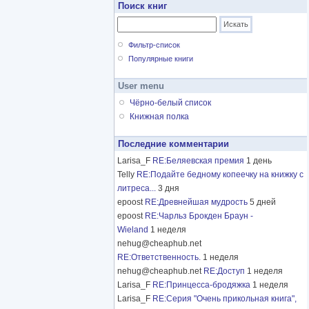
Поиск книг
Фильтр-список
Популярные книги
User menu
Чёрно-белый список
Книжная полка
Последние комментарии
Larisa_F
RE:Беляевская премия
1 день
Telly
RE:Подайте бедному копеечку на книжку с
литреса...
3 дня
epoost
RE:Древнейшая мудрость
5 дней
epoost
RE:Чарльз Брокден Браун -
Wieland
1 неделя
nehug@cheaphub.net
RE:Ответственность.
1 неделя
nehug@cheaphub.net
RE:Доступ
1 неделя
Larisa_F
RE:Принцесса-бродяжка
1 неделя
Larisa_F
RE:Серия "Очень прикольная книга",