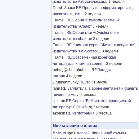
издательство Азбука-классика
1 неделя
Dead_Space
RE:Прошу переформатировать,
распознать, etc...
2 недели
Tramell
RE:Серия "Символы времени"
издательства "Аграф"
3 недели
Tramell
RE:Серия книг «Судьбы книг»
издательства «Книга»
3 недели
Tramell
RE:Книжная серия "Жизнь в искусстве"
издательство "Искусство"...
3 недели
Tramell
RE:Современная корейская
литература. Книжная серия...
3 недели
nehug@cheaphub.net
RE:Загадка
автора
4 недели
Drunkenmunky
RE:/sql/
1 месяц
larin
RE:Заплатила, а абонемента нет и скачать
ничего не могу!
2 месяца
sibkron
RE:Серия "Библиотека французской
литературы" (Макбел)
2 месяца
akorish
RE:Регистрация
3 месяца
Впечатления о книгах
Barbud
про
Соловей
:
Линия иной судьбы