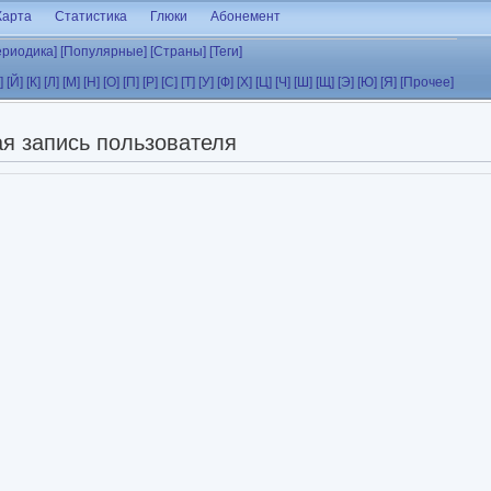
Карта
Статистика
Глюки
Абонемент
ериодика]
[Популярные]
[Страны]
[Теги]
]
[Й]
[К]
[Л]
[М]
[Н]
[О]
[П]
[Р]
[С]
[Т]
[У]
[Ф]
[Х]
[Ц]
[Ч]
[Ш]
[Щ]
[Э]
[Ю]
[Я]
[Прочее]
я запись пользователя