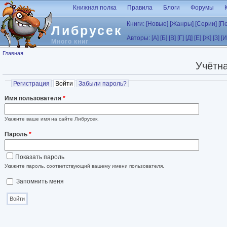
Перейти к основному содержанию
Книжная полка
Правила
Блоги
Форумы
Книги:
[Новые]
[Жанры]
[Серии]
[П
Либрусек
Авторы:
[А]
[Б]
[В]
[Г]
[Д]
[Е]
[Ж]
[З]
[И
Много книг
Вы здесь
Главная
Учётна
Главные вкладки
Регистрация
Войти
(активная вкладка)
Забыли пароль?
Имя пользователя
*
Укажите ваше имя на сайте Либрусек.
Пароль
*
Показать пароль
Укажите пароль, соответствующий вашему имени пользователя.
Запомнить меня