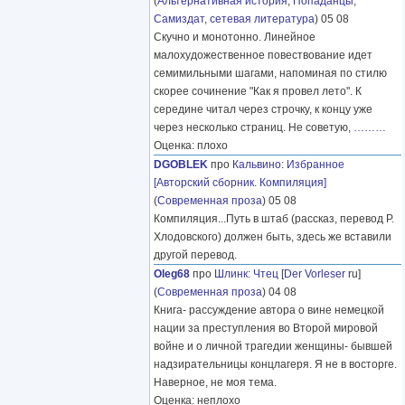
(
Альтернативная история
,
Попаданцы
,
Самиздат, сетевая литература
) 05 08
Скучно и монотонно. Линейное
малохудожественное повествование идет
семимильными шагами, напоминая по стилю
скорее сочинение "Как я провел лето". К
середине читал через строчку, к концу уже
через несколько страниц. Не советую,
………
Оценка: плохо
DGOBLEK
про
Кальвино
:
Избранное
[Авторский сборник. Компиляция]
(
Современная проза
) 05 08
Компиляция...Путь в штаб (рассказ, перевод Р.
Хлодовского) должен быть, здесь же вставили
другой перевод.
Oleg68
про
Шлинк
:
Чтец
[
Der Vorleser
ru]
(
Современная проза
) 04 08
Книга- рассуждение автора о вине немецкой
нации за преступления во Второй мировой
войне и о личной трагедии женщины- бывшей
надзирательницы концлагеря. Я не в восторге.
Наверное, не моя тема.
Оценка: неплохо