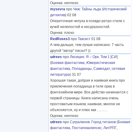
Оценка: неплохо
mysevra
про
Чиж
:
Тайны льда
(
Исторический
детектив
) 02 08
Опереточная чепуха в псевдо-ретро стиле с
кучей нелепостей и несуразностей.
Оценка: плохо
RedRoses3
про
Таксист
01 08
А чем дальше, тем лучше написано. 7 часть
другой "автор" писал? ))
udrees
про
Лисицин
:
Я – Орк. Том 1 [СИ]
(
Боевая фантастика
,
Юмористическая
фантастика
,
Попаданцы
,
Самиздат, сетевая
литература
) 31 07
Хорошая такая, добрая и наивная книга про
приключения попаданца в теле орка в
фэнтезийном мире. Все действо начинается с
первой страницы. Книга написана очень
простоватым языком, наивная, многое не
объясняется, ну и плюс как
………
Оценка: неплохо
udrees
про
Сугралинов
:
Город титанов
(
Боевая
фантастика
,
Постапокалипсис
,
ЛитРПГ
,