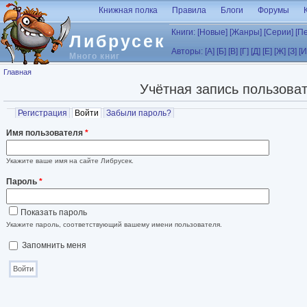
Перейти к основному содержанию
Книжная полка
Правила
Блоги
Форумы
Книги:
[Новые]
[Жанры]
[Серии]
[П
Либрусек
Авторы:
[А]
[Б]
[В]
[Г]
[Д]
[Е]
[Ж]
[З]
[И
Много книг
Вы здесь
Главная
Учётная запись пользова
Главные вкладки
Регистрация
Войти
(активная вкладка)
Забыли пароль?
Имя пользователя
*
Укажите ваше имя на сайте Либрусек.
Пароль
*
Показать пароль
Укажите пароль, соответствующий вашему имени пользователя.
Запомнить меня