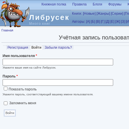
Перейти к основному содержанию
Книжная полка
Правила
Блоги
Форумы
Книги:
[Новые]
[Жанры]
[Серии]
[П
Либрусек
Авторы:
[А]
[Б]
[В]
[Г]
[Д]
[Е]
[Ж]
[З]
[И
Много книг
Вы здесь
Главная
Учётная запись пользова
Главные вкладки
Регистрация
Войти
(активная вкладка)
Забыли пароль?
Имя пользователя
*
Укажите ваше имя на сайте Либрусек.
Пароль
*
Показать пароль
Укажите пароль, соответствующий вашему имени пользователя.
Запомнить меня