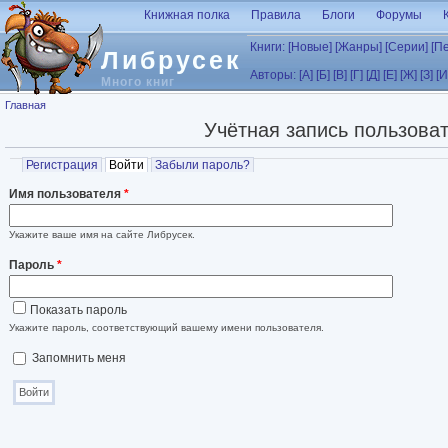
Перейти к основному содержанию
Книжная полка
Правила
Блоги
Форумы
Книги:
[Новые]
[Жанры]
[Серии]
[П
Либрусек
Авторы:
[А]
[Б]
[В]
[Г]
[Д]
[Е]
[Ж]
[З]
[И
Много книг
Вы здесь
Главная
Учётная запись пользова
Главные вкладки
Регистрация
Войти
(активная вкладка)
Забыли пароль?
Имя пользователя
*
Укажите ваше имя на сайте Либрусек.
Пароль
*
Показать пароль
Укажите пароль, соответствующий вашему имени пользователя.
Запомнить меня