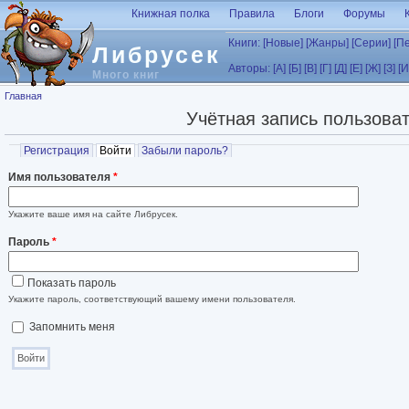
Перейти к основному содержанию
Книжная полка
Правила
Блоги
Форумы
Книги:
[Новые]
[Жанры]
[Серии]
[П
Либрусек
Авторы:
[А]
[Б]
[В]
[Г]
[Д]
[Е]
[Ж]
[З]
[И
Много книг
Вы здесь
Главная
Учётная запись пользова
Главные вкладки
Регистрация
Войти
(активная вкладка)
Забыли пароль?
Имя пользователя
*
Укажите ваше имя на сайте Либрусек.
Пароль
*
Показать пароль
Укажите пароль, соответствующий вашему имени пользователя.
Запомнить меня