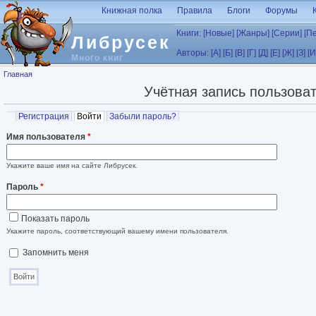
Перейти к основному содержанию
Книжная полка
Правила
Блоги
Форумы
Книги:
[Новые]
[Жанры]
[Серии]
[П
Либрусек
Авторы:
[А]
[Б]
[В]
[Г]
[Д]
[Е]
[Ж]
[З]
[И
Много книг
Вы здесь
Главная
Учётная запись пользова
Главные вкладки
Регистрация
Войти
(активная вкладка)
Забыли пароль?
Имя пользователя
*
Укажите ваше имя на сайте Либрусек.
Пароль
*
Показать пароль
Укажите пароль, соответствующий вашему имени пользователя.
Запомнить меня