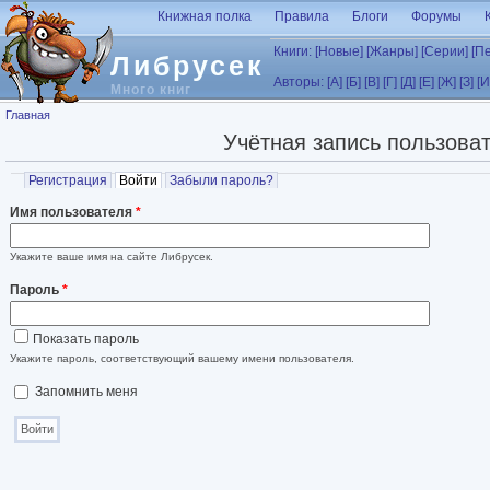
Перейти к основному содержанию
Книжная полка
Правила
Блоги
Форумы
Книги:
[Новые]
[Жанры]
[Серии]
[П
Либрусек
Авторы:
[А]
[Б]
[В]
[Г]
[Д]
[Е]
[Ж]
[З]
[И
Много книг
Вы здесь
Главная
Учётная запись пользова
Главные вкладки
Регистрация
Войти
(активная вкладка)
Забыли пароль?
Имя пользователя
*
Укажите ваше имя на сайте Либрусек.
Пароль
*
Показать пароль
Укажите пароль, соответствующий вашему имени пользователя.
Запомнить меня