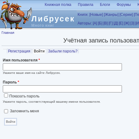
Перейти к основному содержанию
Книжная полка
Правила
Блоги
Форумы
Книги:
[Новые]
[Жанры]
[Серии]
[П
Либрусек
Авторы:
[А]
[Б]
[В]
[Г]
[Д]
[Е]
[Ж]
[З]
[И
Много книг
Вы здесь
Главная
Учётная запись пользова
Главные вкладки
Регистрация
Войти
(активная вкладка)
Забыли пароль?
Имя пользователя
*
Укажите ваше имя на сайте Либрусек.
Пароль
*
Показать пароль
Укажите пароль, соответствующий вашему имени пользователя.
Запомнить меня