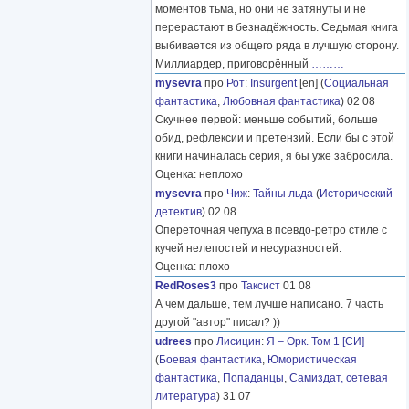
моментов тьма, но они не затянуты и не
перерастают в безнадёжность. Седьмая книга
выбивается из общего ряда в лучшую сторону.
Миллиардер, приговорённый
………
mysevra
про
Рот
:
Insurgent
[en] (
Социальная
фантастика
,
Любовная фантастика
) 02 08
Скучнее первой: меньше событий, больше
обид, рефлексии и претензий. Если бы с этой
книги начиналась серия, я бы уже забросила.
Оценка: неплохо
mysevra
про
Чиж
:
Тайны льда
(
Исторический
детектив
) 02 08
Опереточная чепуха в псевдо-ретро стиле с
кучей нелепостей и несуразностей.
Оценка: плохо
RedRoses3
про
Таксист
01 08
А чем дальше, тем лучше написано. 7 часть
другой "автор" писал? ))
udrees
про
Лисицин
:
Я – Орк. Том 1 [СИ]
(
Боевая фантастика
,
Юмористическая
фантастика
,
Попаданцы
,
Самиздат, сетевая
литература
) 31 07