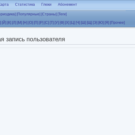
Карта
Статистика
Глюки
Абонемент
ериодика]
[Популярные]
[Страны]
[Теги]
]
[Й]
[К]
[Л]
[М]
[Н]
[О]
[П]
[Р]
[С]
[Т]
[У]
[Ф]
[Х]
[Ц]
[Ч]
[Ш]
[Щ]
[Э]
[Ю]
[Я]
[Прочее]
я запись пользователя