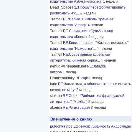
издательство Азбука-классика
1 неделя
Dead_Space
RE:Прошу переформатировать,
распознать, etc...
2 недели
Tramell
RE:Серия "Символы времени"
издательства "Аграф"
4 недели
Tramell
RE:Серия книг «Судьбы книг»
издательства «Книга»
4 недели
Tramell
RE:Книжная серия "Жизнь в искусстве"
издательство "Искусство"...
4 недели
Tramell
RE:Современная корейская
литература. Книжная серия...
4 недели
nehug@cheaphub.net
RE:Загадка
автора
1 месяц
Drunkenmunky
RE:/sql/
1 месяц
larin
RE:Заплатила, а абонемента нет и скачать
ничего не могу!
2 месяца
sibkron
RE:Серия "Библиотека французской
литературы" (Макбел)
2 месяца
akorish
RE:Регистрация
3 месяца
Впечатления о книгах
pulochka
про
Ефремов
:
Туманность Андромеды