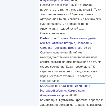
(
Научная фантастика
) 07 08
Несколько раз в своей жизни пыталась
прочитать эту трилогию и......ну никак.! - То ли
эти краткие имена из 3 букв, внутренее
отторжение ! То ли бесконечные технические
зубодробительные описания.То ли
живописания подробностей
………
Оценка: нечитаемо
Barbud
про
Соловей
:
Линия иной судьбы
(
Альтернативная история
,
Попаданцы
,
Самиздат, сетевая литература
) 05 08
Скучно и монотонно. Линейное
малохудожественное повествование идет
семимильными шагами, напоминая по стилю
скорее сочинение "Как я провел лето". К
середине читал через строчку, к концу уже
через несколько страниц. Не советую,
………
Оценка: плохо
DGOBLEK
про
Кальвино
:
Избранное
[Авторский сборник. Компиляция]
(
Современная проза
) 05 08
Компиляция...Путь в штаб (рассказ, перевод Р.
Хлодовского) должен быть, здесь же вставили