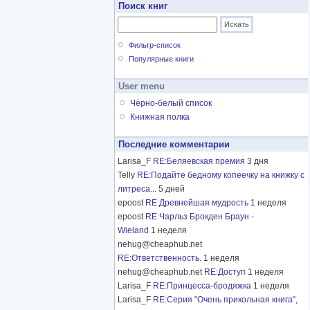
Поиск книг
Фильтр-список
Популярные книги
User menu
Чёрно-белый список
Книжная полка
Последние комментарии
Larisa_F
RE:Беляевская премия
3 дня
Telly
RE:Подайте бедному копеечку на книжку с
литреса...
5 дней
epoost
RE:Древнейшая мудрость
1 неделя
epoost
RE:Чарльз Брокден Браун -
Wieland
1 неделя
nehug@cheaphub.net
RE:Ответственность.
1 неделя
nehug@cheaphub.net
RE:Доступ
1 неделя
Larisa_F
RE:Принцесса-бродяжка
1 неделя
Larisa_F
RE:Серия "Очень прикольная книга",