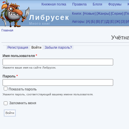
Перейти к основному содержанию
Книжная полка
Правила
Блоги
Форумы
Книги:
[Новые]
[Жанры]
[Серии]
[П
Либрусек
Авторы:
[А]
[Б]
[В]
[Г]
[Д]
[Е]
[Ж]
[З]
[И
Много книг
Вы здесь
Главная
Учётна
Главные вкладки
Регистрация
Войти
(активная вкладка)
Забыли пароль?
Имя пользователя
*
Укажите ваше имя на сайте Либрусек.
Пароль
*
Показать пароль
Укажите пароль, соответствующий вашему имени пользователя.
Запомнить меня