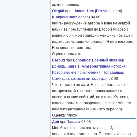
другой перевод.
Oleg68
про
Шлинк
:
Чтец
[
Der Vorleser
ru]
(
Современная проза
) 04 08
Книга- рассуждение автора о вине немецкой
нации за преступления во Второй мировой
войне и о личной трагедии женщины- бывшей
надзирательницы концлагеря. Я не в восторге.
Наверное, не моя тема.
Оценка: неплохо
Barbud
про
Воронцов
:
Военный инженер
Ермака. Книга 1
(
Альтернативная история
,
Исторические приключения
,
Попаданцы
,
Самиздат, сетевая литература
) 03 08
Что-то как-то не ахти. Не знаю, как насчет
исторической точности происходящих в
повествовании событий, но казаки XVI века,
вполне грамотно говорящие на современном
нам литературном языке - это перебор)
Оценка: плохо
Дей
про
Таксист
03 08
Мне было очень захватывающе. Идея
понравилась неимоверно. Переживательных