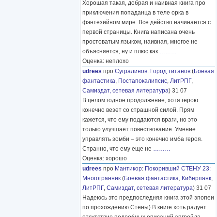
Хорошая такая, добрая и наивная книга про
приключения попаданца в теле орка в
фэнтезийном мире. Все действо начинается с
первой страницы. Книга написана очень
простоватым языком, наивная, многое не
объясняется, ну и плюс как
………
Оценка: неплохо
udrees
про
Сугралинов
:
Город титанов
(
Боевая
фантастика
,
Постапокалипсис
,
ЛитРПГ
,
Самиздат, сетевая литература
) 31 07
В целом годное продолжение, хотя герою
конечно везет со страшной силой. Прям
кажется, что ему поддаются враги, но это
только улучшает повествование. Умение
управлять зомби – это конечно имба героя.
Странно, что ему еще не
………
Оценка: хорошо
udrees
про
Мантикор
:
Покоривший СТЕНУ 23:
Многогранник
(
Боевая фантастика
,
Киберпанк
,
ЛитРПГ
,
Самиздат, сетевая литература
) 31 07
Надеюсь это предпоследняя книга этой эпопеи
по прохождению Стены) В книге хоть радует