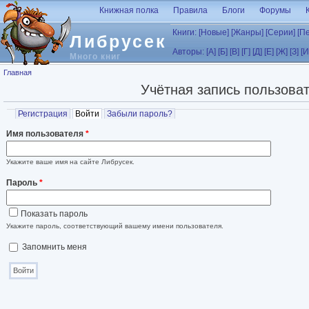
Перейти к основному содержанию
Книжная полка
Правила
Блоги
Форумы
Книги:
[Новые]
[Жанры]
[Серии]
[П
Либрусек
Авторы:
[А]
[Б]
[В]
[Г]
[Д]
[Е]
[Ж]
[З]
[И
Много книг
Вы здесь
Главная
Учётная запись пользова
Главные вкладки
Регистрация
Войти
(активная вкладка)
Забыли пароль?
Имя пользователя
*
Укажите ваше имя на сайте Либрусек.
Пароль
*
Показать пароль
Укажите пароль, соответствующий вашему имени пользователя.
Запомнить меня