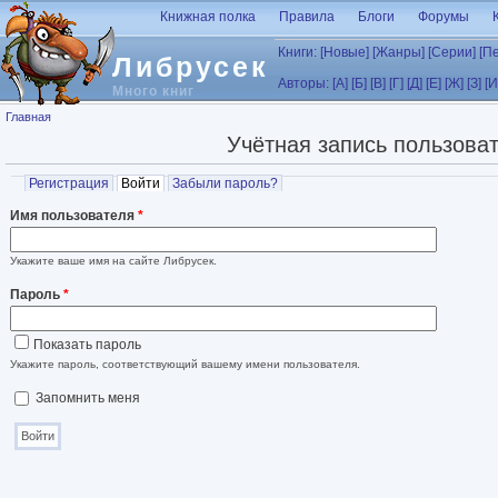
Перейти к основному содержанию
Книжная полка
Правила
Блоги
Форумы
Книги:
[Новые]
[Жанры]
[Серии]
[П
Либрусек
Авторы:
[А]
[Б]
[В]
[Г]
[Д]
[Е]
[Ж]
[З]
[И
Много книг
Вы здесь
Главная
Учётная запись пользова
Главные вкладки
Регистрация
Войти
(активная вкладка)
Забыли пароль?
Имя пользователя
*
Укажите ваше имя на сайте Либрусек.
Пароль
*
Показать пароль
Укажите пароль, соответствующий вашему имени пользователя.
Запомнить меня