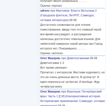
получает много уникальных
………
Оценка: хорошо
udrees
про
Мантикор
:
Власть Мотылька 2
(
Городское фэнтези
,
ЛитРПГ
,
Самиздат,
сетевая литература
) 08 08
Достаточно сложноватое для чтения
повествование, ввиду того что главный герой
все время рассуждает, и рассуждения
написаны достаточно тяжелым языком. Для
любителей наверное серий автора про Город
которого нет, Покорившего
………
Оценка: неплохо
Олег Макаров.
про
Девятиэтажники
08 08
Девятиэтажка 1-3
Вот прямо увлекает.
Прочитал, с интересом. Местами нудновато, но
это не очень длинные места. В целом гут. И
идея переноса не затёртая. И вообще. Жду
четвёртую книгу
Олег Макаров.
про
Воронцов
:
Петербургский
врач. Часть 1 [СИ]
(
Альтернативная история
,
Исторические приключения
,
Самиздат, сетевая
литература
) 08 08