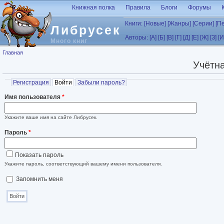
Перейти к основному содержанию
Книжная полка
Правила
Блоги
Форумы
Книги:
[Новые]
[Жанры]
[Серии]
[П
Либрусек
Авторы:
[А]
[Б]
[В]
[Г]
[Д]
[Е]
[Ж]
[З]
[И
Много книг
Вы здесь
Главная
Учётна
Главные вкладки
Регистрация
Войти
(активная вкладка)
Забыли пароль?
Имя пользователя
*
Укажите ваше имя на сайте Либрусек.
Пароль
*
Показать пароль
Укажите пароль, соответствующий вашему имени пользователя.
Запомнить меня