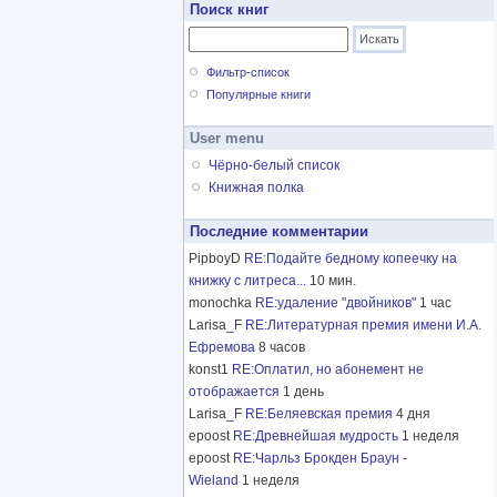
Поиск книг
Фильтр-список
Популярные книги
User menu
Чёрно-белый список
Книжная полка
Последние комментарии
PipboyD
RE:Подайте бедному копеечку на
книжку с литреса...
10 мин.
monochka
RE:удаление "двойников"
1 час
Larisa_F
RE:Литературная премия имени И.А.
Ефремова
8 часов
konst1
RE:Оплатил, но абонемент не
отображается
1 день
Larisa_F
RE:Беляевская премия
4 дня
epoost
RE:Древнейшая мудрость
1 неделя
epoost
RE:Чарльз Брокден Браун -
Wieland
1 неделя