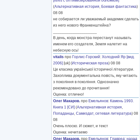
[litres с оптимизированной обложкой]
(
Альтернативная история
,
Боевая фантастика
)
08 08
не собирается ли уважаемый академик сделать
из него нового Франкенштейна?
____________________
В день, когда монстра перестанут называть
именем его создателя, Земля налетит на
небесную ось!
vitalis
про
Горлис-Горский
:
Холодний Яр [вид.
2006]
[uk] (
Историческая проза
) 08 08
Це класика української історичної літератури.
Захоплива документальна повість, яку читають
з покоління в покоління. Однозначно
рекомендовано до прочитання!
Оценка: отлично!
Олег Макаров.
про
Емельянов
:
Камень 1993.
Книга 1 [СИ]
(
Альтернативная история
,
Попаданцы
,
Самиздат, сетевая литература
) 08
08
Очень плоско. И сюжет, и текст
Оценка: нечитаемо
Олег Макаров.
про
Емельянов
:
Главред: назад