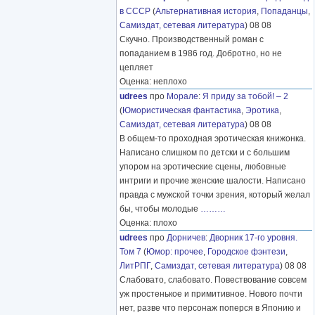
в СССР
(
Альтернативная история
,
Попаданцы
,
Самиздат, сетевая литература
) 08 08
Скучно. Производственный роман с
попаданием в 1986 год. Добротно, но не
цепляет
Оценка: неплохо
udrees
про
Морале
:
Я приду за тобой! – 2
(
Юмористическая фантастика
,
Эротика
,
Самиздат, сетевая литература
) 08 08
В общем-то проходная эротическая книжонка.
Написано слишком по детски и с большим
упором на эротические сцены, любовные
интриги и прочие женские шалости. Написано
правда с мужской точки зрения, который желал
бы, чтобы молодые
………
Оценка: плохо
udrees
про
Дорничев
:
Дворник 17-го уровня.
Том 7
(
Юмор: прочее
,
Городское фэнтези
,
ЛитРПГ
,
Самиздат, сетевая литература
) 08 08
Слабовато, слабовато. Повествование совсем
уж простенькое и примитивное. Нового почти
нет, разве что персонаж поперся в Японию и