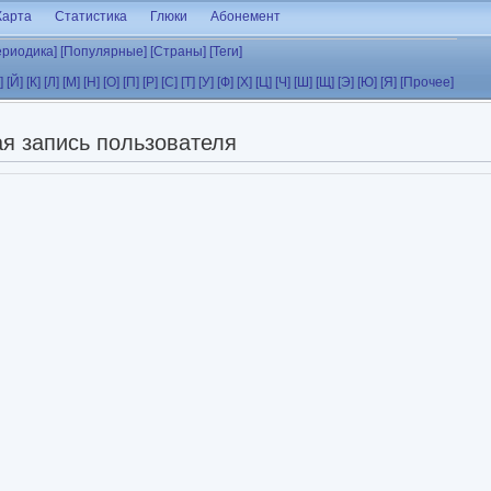
Карта
Статистика
Глюки
Абонемент
ериодика]
[Популярные]
[Страны]
[Теги]
]
[Й]
[К]
[Л]
[М]
[Н]
[О]
[П]
[Р]
[С]
[Т]
[У]
[Ф]
[Х]
[Ц]
[Ч]
[Ш]
[Щ]
[Э]
[Ю]
[Я]
[Прочее]
я запись пользователя