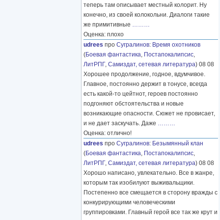
теперь там описывает местный колорит. Ну
конечно, из своей колокольни. Диалоги такие
же примитивные
………
Оценка: плохо
udrees
про
Сугралинов
:
Время охотников
(
Боевая фантастика
,
Постапокалипсис
,
ЛитРПГ
,
Самиздат, сетевая литература
) 08 08
Хорошее продолжение, годное, вдумчивое.
Главное, постоянно держит в тонусе, всегда
есть какой-то цейтнот, героев постоянно
подгоняют обстоятельства и новые
возникающие опасности. Сюжет не провисает,
и не дает заскучать. Даже
………
Оценка: отлично!
udrees
про
Сугралинов
:
Безымянный клан
(
Боевая фантастика
,
Постапокалипсис
,
ЛитРПГ
,
Самиздат, сетевая литература
) 08 08
Хорошо написано, увлекательно. Все в жанре,
которым так изобилуют выживальщики.
Постепенно все смещается в сторону вражды с
конкурирующими человеческими
группировками. Главный герой все так же крут и