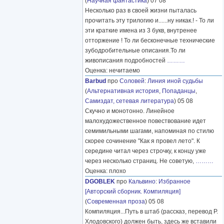
(
Научная фантастика
) 07 08
Несколько раз в своей жизни пыталась
прочитать эту трилогию и......ну никак.! - То ли
эти краткие имена из 3 букв, внутренее
отторжение ! То ли бесконечные технические
зубодробительные описания.То ли
живописания подробностей
………
Оценка: нечитаемо
Barbud
про
Соловей
:
Линия иной судьбы
(
Альтернативная история
,
Попаданцы
,
Самиздат, сетевая литература
) 05 08
Скучно и монотонно. Линейное
малохудожественное повествование идет
семимильными шагами, напоминая по стилю
скорее сочинение "Как я провел лето". К
середине читал через строчку, к концу уже
через несколько страниц. Не советую,
………
Оценка: плохо
DGOBLEK
про
Кальвино
:
Избранное
[Авторский сборник. Компиляция]
(
Современная проза
) 05 08
Компиляция...Путь в штаб (рассказ, перевод Р.
Хлодовского) должен быть, здесь же вставили