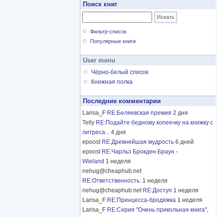
Поиск книг
Фильтр-список
Популярные книги
User menu
Чёрно-белый список
Книжная полка
Последние комментарии
Larisa_F
RE:Беляевская премия
2 дня
Telly
RE:Подайте бедному копеечку на книжку с
литреса...
4 дня
epoost
RE:Древнейшая мудрость
6 дней
epoost
RE:Чарльз Брокден Браун -
Wieland
1 неделя
nehug@cheaphub.net
RE:Ответственность.
1 неделя
nehug@cheaphub.net
RE:Доступ
1 неделя
Larisa_F
RE:Принцесса-бродяжка
1 неделя
Larisa_F
RE:Серия "Очень прикольная книга",