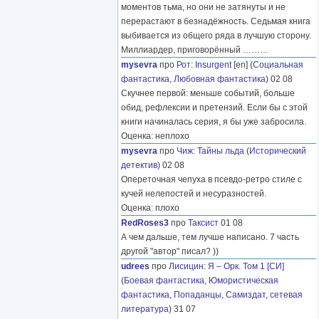
моментов тьма, но они не затянуты и не
перерастают в безнадёжность. Седьмая книга
выбивается из общего ряда в лучшую сторону.
Миллиардер, приговорённый
………
mysevra
про
Рот
:
Insurgent
[en] (
Социальная
фантастика
,
Любовная фантастика
) 02 08
Скучнее первой: меньше событий, больше
обид, рефлексии и претензий. Если бы с этой
книги начиналась серия, я бы уже забросила.
Оценка: неплохо
mysevra
про
Чиж
:
Тайны льда
(
Исторический
детектив
) 02 08
Опереточная чепуха в псевдо-ретро стиле с
кучей нелепостей и несуразностей.
Оценка: плохо
RedRoses3
про
Таксист
01 08
А чем дальше, тем лучше написано. 7 часть
другой "автор" писал? ))
udrees
про
Лисицин
:
Я – Орк. Том 1 [СИ]
(
Боевая фантастика
,
Юмористическая
фантастика
,
Попаданцы
,
Самиздат, сетевая
литература
) 31 07