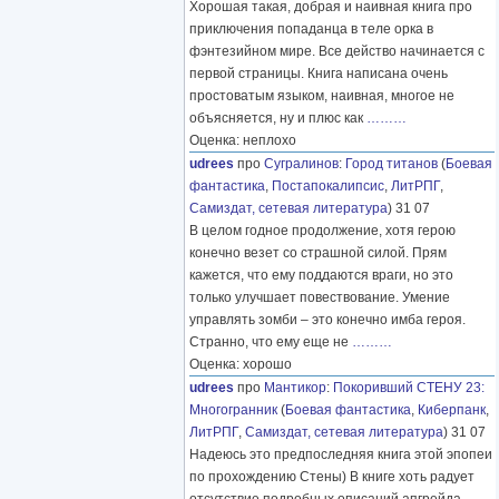
Хорошая такая, добрая и наивная книга про
приключения попаданца в теле орка в
фэнтезийном мире. Все действо начинается с
первой страницы. Книга написана очень
простоватым языком, наивная, многое не
объясняется, ну и плюс как
………
Оценка: неплохо
udrees
про
Сугралинов
:
Город титанов
(
Боевая
фантастика
,
Постапокалипсис
,
ЛитРПГ
,
Самиздат, сетевая литература
) 31 07
В целом годное продолжение, хотя герою
конечно везет со страшной силой. Прям
кажется, что ему поддаются враги, но это
только улучшает повествование. Умение
управлять зомби – это конечно имба героя.
Странно, что ему еще не
………
Оценка: хорошо
udrees
про
Мантикор
:
Покоривший СТЕНУ 23:
Многогранник
(
Боевая фантастика
,
Киберпанк
,
ЛитРПГ
,
Самиздат, сетевая литература
) 31 07
Надеюсь это предпоследняя книга этой эпопеи
по прохождению Стены) В книге хоть радует