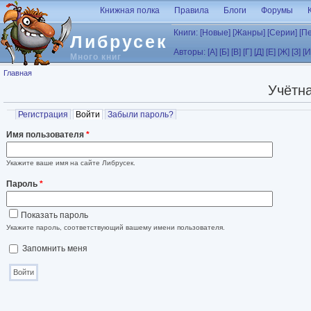
Перейти к основному содержанию
Книжная полка
Правила
Блоги
Форумы
Книги:
[Новые]
[Жанры]
[Серии]
[П
Либрусек
Авторы:
[А]
[Б]
[В]
[Г]
[Д]
[Е]
[Ж]
[З]
[И
Много книг
Вы здесь
Главная
Учётна
Главные вкладки
Регистрация
Войти
(активная вкладка)
Забыли пароль?
Имя пользователя
*
Укажите ваше имя на сайте Либрусек.
Пароль
*
Показать пароль
Укажите пароль, соответствующий вашему имени пользователя.
Запомнить меня