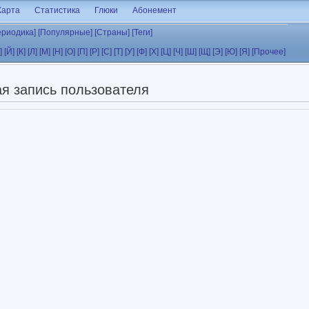
Карта
Статистика
Глюки
Абонемент
ериодика]
[Популярные]
[Страны]
[Теги]
]
[Й]
[К]
[Л]
[М]
[Н]
[О]
[П]
[Р]
[С]
[Т]
[У]
[Ф]
[Х]
[Ц]
[Ч]
[Ш]
[Щ]
[Э]
[Ю]
[Я]
[Прочее]
я запись пользователя