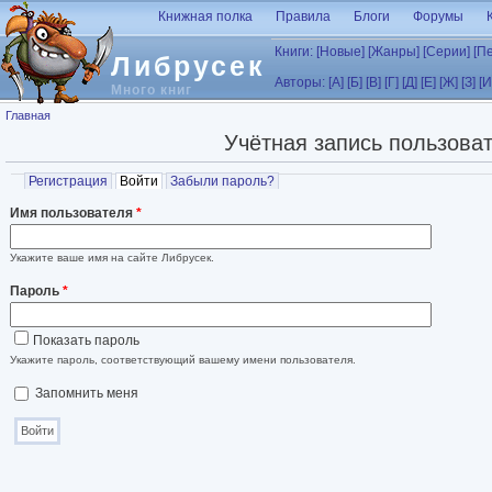
Перейти к основному содержанию
Книжная полка
Правила
Блоги
Форумы
Книги:
[Новые]
[Жанры]
[Серии]
[П
Либрусек
Авторы:
[А]
[Б]
[В]
[Г]
[Д]
[Е]
[Ж]
[З]
[И
Много книг
Вы здесь
Главная
Учётная запись пользова
Главные вкладки
Регистрация
Войти
(активная вкладка)
Забыли пароль?
Имя пользователя
*
Укажите ваше имя на сайте Либрусек.
Пароль
*
Показать пароль
Укажите пароль, соответствующий вашему имени пользователя.
Запомнить меня