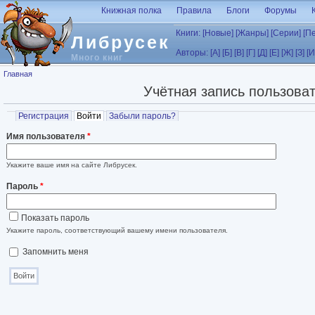
Перейти к основному содержанию
Книжная полка
Правила
Блоги
Форумы
Книги:
[Новые]
[Жанры]
[Серии]
[П
Либрусек
Авторы:
[А]
[Б]
[В]
[Г]
[Д]
[Е]
[Ж]
[З]
[И
Много книг
Вы здесь
Главная
Учётная запись пользова
Главные вкладки
Регистрация
Войти
(активная вкладка)
Забыли пароль?
Имя пользователя
*
Укажите ваше имя на сайте Либрусек.
Пароль
*
Показать пароль
Укажите пароль, соответствующий вашему имени пользователя.
Запомнить меня