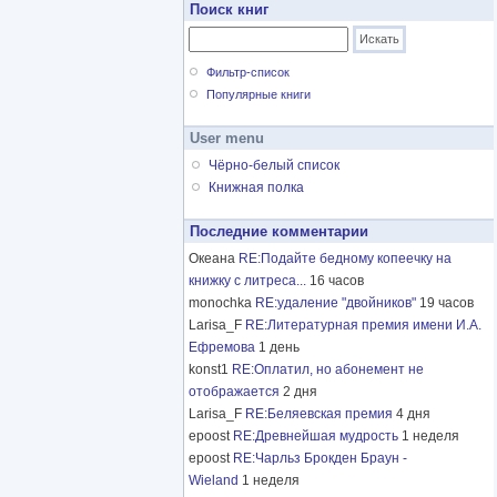
Поиск книг
Фильтр-список
Популярные книги
User menu
Чёрно-белый список
Книжная полка
Последние комментарии
Океана
RE:Подайте бедному копеечку на
книжку с литреса...
16 часов
monochka
RE:удаление "двойников"
19 часов
Larisa_F
RE:Литературная премия имени И.А.
Ефремова
1 день
konst1
RE:Оплатил, но абонемент не
отображается
2 дня
Larisa_F
RE:Беляевская премия
4 дня
epoost
RE:Древнейшая мудрость
1 неделя
epoost
RE:Чарльз Брокден Браун -
Wieland
1 неделя