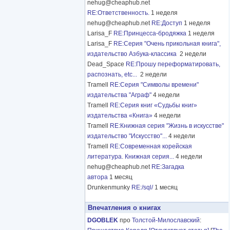
nehug@cheaphub.net
RE:Ответственность.
1 неделя
nehug@cheaphub.net
RE:Доступ
1 неделя
Larisa_F
RE:Принцесса-бродяжка
1 неделя
Larisa_F
RE:Серия "Очень прикольная книга",
издательство Азбука-классика
2 недели
Dead_Space
RE:Прошу переформатировать,
распознать, etc...
2 недели
Tramell
RE:Серия "Символы времени"
издательства "Аграф"
4 недели
Tramell
RE:Серия книг «Судьбы книг»
издательства «Книга»
4 недели
Tramell
RE:Книжная серия "Жизнь в искусстве"
издательство "Искусство"...
4 недели
Tramell
RE:Современная корейская
литература. Книжная серия...
4 недели
nehug@cheaphub.net
RE:Загадка
автора
1 месяц
Drunkenmunky
RE:/sql/
1 месяц
Впечатления о книгах
DGOBLEK
про
Толстой-Милославский
: