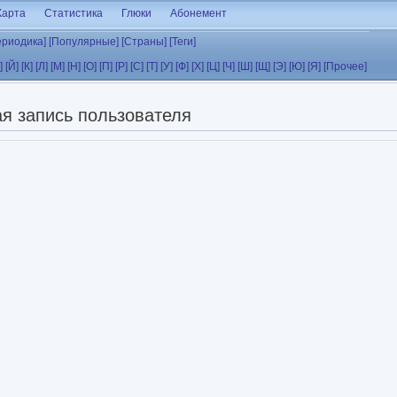
Карта
Статистика
Глюки
Абонемент
ериодика]
[Популярные]
[Страны]
[Теги]
]
[Й]
[К]
[Л]
[М]
[Н]
[О]
[П]
[Р]
[С]
[Т]
[У]
[Ф]
[Х]
[Ц]
[Ч]
[Ш]
[Щ]
[Э]
[Ю]
[Я]
[Прочее]
я запись пользователя