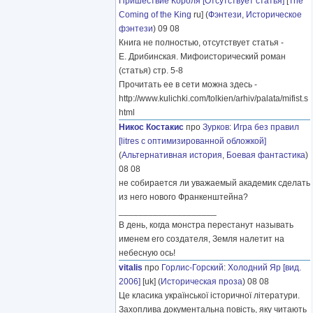
Пришествие Короля [Отсутствует статья]
[
The
Coming of the King
ru] (
Фэнтези
,
Историческое
фэнтези
) 09 08
Книга не полностью, отсутствует статья -
Е. Дрибинская. Мифоисторический роман
(статья) стр. 5-8
Прочитать ее в сети можна здесь -
http://www.kulichki.com/tolkien/arhiv/palata/mifist.s
html
Никос Костакис
про
Зурков
:
Игра без правил
[litres с оптимизированной обложкой]
(
Альтернативная история
,
Боевая фантастика
)
08 08
не собирается ли уважаемый академик сделать
из него нового Франкенштейна?
____________________
В день, когда монстра перестанут называть
именем его создателя, Земля налетит на
небесную ось!
vitalis
про
Горлис-Горский
:
Холодний Яр [вид.
2006]
[uk] (
Историческая проза
) 08 08
Це класика української історичної літератури.
Захоплива документальна повість, яку читають