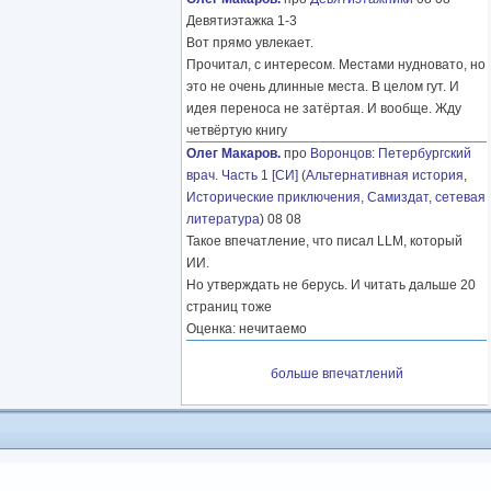
Девятиэтажка 1-3
Вот прямо увлекает.
Прочитал, с интересом. Местами нудновато, но
это не очень длинные места. В целом гут. И
идея переноса не затёртая. И вообще. Жду
четвёртую книгу
Олег Макаров.
про
Воронцов
:
Петербургский
врач. Часть 1 [СИ]
(
Альтернативная история
,
Исторические приключения
,
Самиздат, сетевая
литература
) 08 08
Такое впечатление, что писал LLM, который
ИИ.
Но утверждать не берусь. И читать дальше 20
страниц тоже
Оценка: нечитаемо
больше впечатлений