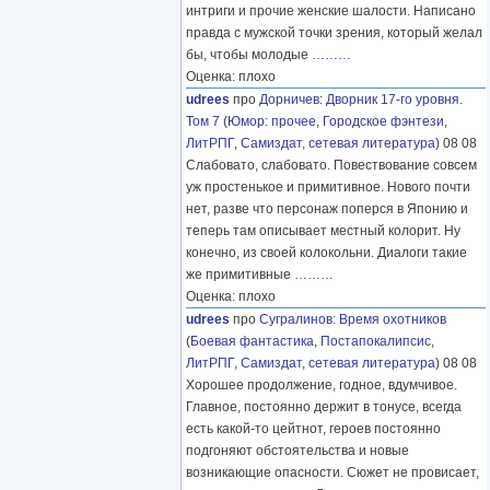
интриги и прочие женские шалости. Написано
правда с мужской точки зрения, который желал
бы, чтобы молодые
………
Оценка: плохо
udrees
про
Дорничев
:
Дворник 17-го уровня.
Том 7
(
Юмор: прочее
,
Городское фэнтези
,
ЛитРПГ
,
Самиздат, сетевая литература
) 08 08
Слабовато, слабовато. Повествование совсем
уж простенькое и примитивное. Нового почти
нет, разве что персонаж поперся в Японию и
теперь там описывает местный колорит. Ну
конечно, из своей колокольни. Диалоги такие
же примитивные
………
Оценка: плохо
udrees
про
Сугралинов
:
Время охотников
(
Боевая фантастика
,
Постапокалипсис
,
ЛитРПГ
,
Самиздат, сетевая литература
) 08 08
Хорошее продолжение, годное, вдумчивое.
Главное, постоянно держит в тонусе, всегда
есть какой-то цейтнот, героев постоянно
подгоняют обстоятельства и новые
возникающие опасности. Сюжет не провисает,