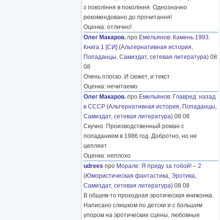
з покоління в покоління. Однозначно
рекомендовано до прочитання!
Оценка: отлично!
Олег Макаров.
про
Емельянов
:
Камень 1993.
Книга 1 [СИ]
(
Альтернативная история
,
Попаданцы
,
Самиздат, сетевая литература
) 08
08
Очень плоско. И сюжет, и текст
Оценка: нечитаемо
Олег Макаров.
про
Емельянов
:
Главред: назад
в СССР
(
Альтернативная история
,
Попаданцы
,
Самиздат, сетевая литература
) 08 08
Скучно. Производственный роман с
попаданием в 1986 год. Добротно, но не
цепляет
Оценка: неплохо
udrees
про
Морале
:
Я приду за тобой! – 2
(
Юмористическая фантастика
,
Эротика
,
Самиздат, сетевая литература
) 08 08
В общем-то проходная эротическая книжонка.
Написано слишком по детски и с большим
упором на эротические сцены, любовные