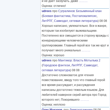
и не дает заскучать. Даже
………
Оценка: отлично!
udrees
про
Сугралинов
:
Безымянный клан
(
Боевая фантастика
,
Постапокалипсис
,
ЛитРПГ
,
Самиздат, сетевая литература
) 08 08
Хорошо написано, увлекательно. Все в жанре,
которым так изобилуют выживальщики.
Постепенно все смещается в сторону вражды с
конкурирующими человеческими
группировками. Главный герой все так же крут и
получает много уникальных
………
Оценка: хорошо
udrees
про
Мантикор
:
Власть Мотылька 2
(
Городское фэнтези
,
ЛитРПГ
,
Самиздат,
сетевая литература
) 08 08
Достаточно сложноватое для чтения
повествование, ввиду того что главный герой
все время рассуждает, и рассуждения
написаны достаточно тяжелым языком. Для
любителей наверное серий автора про Город
которого нет, Покорившего
………
Оценка: неплохо
Олег Макаров.
про
Девятиэтажники
08 08