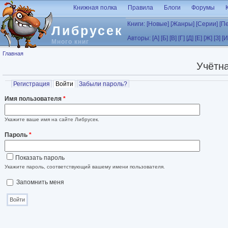
Перейти к основному содержанию
Книжная полка
Правила
Блоги
Форумы
Книги:
[Новые]
[Жанры]
[Серии]
[П
Либрусек
Авторы:
[А]
[Б]
[В]
[Г]
[Д]
[Е]
[Ж]
[З]
[И
Много книг
Вы здесь
Главная
Учётна
Главные вкладки
Регистрация
Войти
(активная вкладка)
Забыли пароль?
Имя пользователя
*
Укажите ваше имя на сайте Либрусек.
Пароль
*
Показать пароль
Укажите пароль, соответствующий вашему имени пользователя.
Запомнить меня