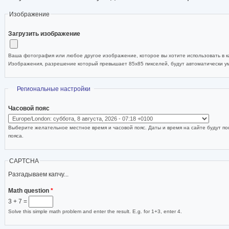
Изображение
Загрузить изображение
Ваша фотография или любое другое изображение, которое вы хотите использовать в ка
Изображения, разрешение который превышает 85x85 пикселей, будут автоматически 
Скрыть
Региональные настройки
Часовой пояс
Выберите желательное местное время и часовой пояс. Даты и время на сайте будут по
пояса.
CAPTCHA
Разгадываем капчу...
Math question
*
3 + 7 =
Solve this simple math problem and enter the result. E.g. for 1+3, enter 4.