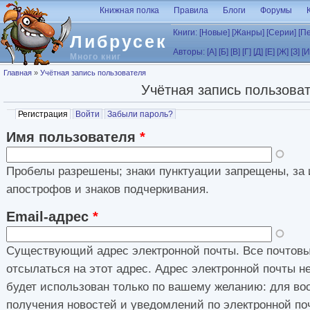
Перейти к основному содержанию
Книжная полка
Правила
Блоги
Форумы
Книги:
[Новые]
[Жанры]
[Серии]
[П
Либрусек
Авторы:
[А]
[Б]
[В]
[Г]
[Д]
[Е]
[Ж]
[З]
[И
Много книг
Вы здесь
Главная
»
Учётная запись пользователя
Учётная запись пользова
Главные вкладки
Регистрация
(активная вкладка)
Войти
Забыли пароль?
Имя пользователя
*
Пробелы разрешены; знаки пунктуации запрещены, за 
апострофов и знаков подчеркивания.
Email-адрес
*
Существующий адрес электронной почты. Все почтовы
отсылаться на этот адрес. Адрес электронной почты н
будет использован только по вашему желанию: для во
получения новостей и уведомлений по электронной по