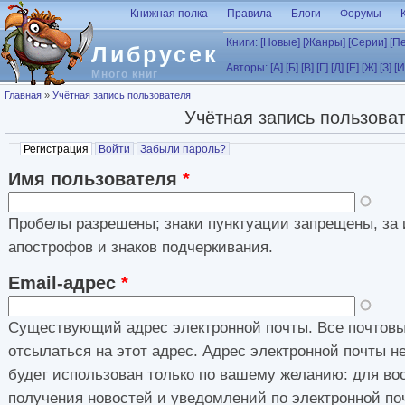
Перейти к основному содержанию
Книжная полка
Правила
Блоги
Форумы
Книги:
[Новые]
[Жанры]
[Серии]
[П
Либрусек
Авторы:
[А]
[Б]
[В]
[Г]
[Д]
[Е]
[Ж]
[З]
[И
Много книг
Вы здесь
Главная
»
Учётная запись пользователя
Учётная запись пользова
Главные вкладки
Регистрация
(активная вкладка)
Войти
Забыли пароль?
Имя пользователя
*
Пробелы разрешены; знаки пунктуации запрещены, за 
апострофов и знаков подчеркивания.
Email-адрес
*
Существующий адрес электронной почты. Все почтовы
отсылаться на этот адрес. Адрес электронной почты н
будет использован только по вашему желанию: для во
получения новостей и уведомлений по электронной по