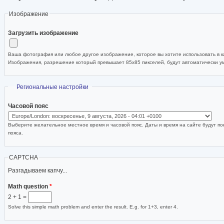
Изображение
Загрузить изображение
Ваша фотография или любое другое изображение, которое вы хотите использовать в ка
Изображения, разрешение который превышает 85x85 пикселей, будут автоматически 
Скрыть
Региональные настройки
Часовой пояс
Выберите желательное местное время и часовой пояс. Даты и время на сайте будут по
пояса.
CAPTCHA
Разгадываем капчу...
Math question
*
2 + 1 =
Solve this simple math problem and enter the result. E.g. for 1+3, enter 4.